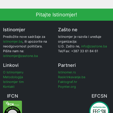
Pitajte Istinomjer!
Istinomjer
Zašto ne
Predložite nove sadržaje za
Istinomjer je razvila i uređuje
istinomjer.ba
, ili upozorite na
organizacija:
neodgovornost političara.
U.G. Zašto ne,
info@zastone.ba
Pišite nam na:
Tel/Fax: +387 33 61 84 61
istinomjer@zastone.ba
Linkovi
Partneri
O Istinomjeru
Istinomer.rs
Metodologija
Raskrinkavanje.ba
Istinomjer tim
Faktograf.hr
Kontakt
Poynter.org
IFCN
EFCSN