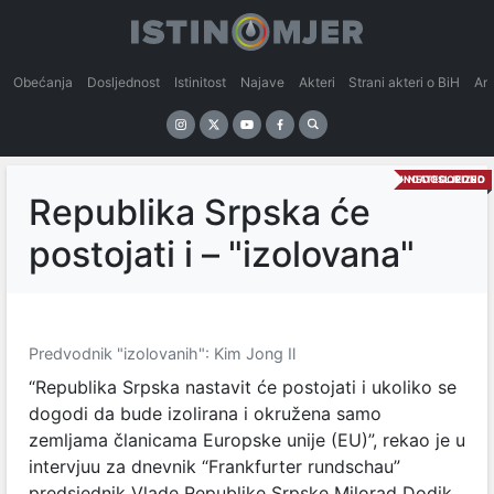
Obećanja
Dosljednost
Istinitost
Najave
Akteri
Strani akteri o BiH
An
UNCATEGORIZED
NEDOSLJEDNO
Republika Srpska će
postojati i – "izolovana"
Predvodnik "izolovanih": Kim Jong Il
“Republika Srpska nastavit će postojati i ukoliko se
dogodi da bude izolirana i okružena samo
zemljama članicama Europske unije (EU)”, rekao je u
intervjuu za dnevnik “Frankfurter rundschau”
predsjednik Vlade Republike Srpske Milorad Dodik.