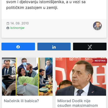
svom i djelovanju istomišljenika, a u vezi sa
političkim zastojem u zemlji.
14. 09. 2010
Istinomjer
Share
Share
Tweet
NEISTINA
Načelnik ili babica?
Milorad Dodik nije
osuđen maksimalnom