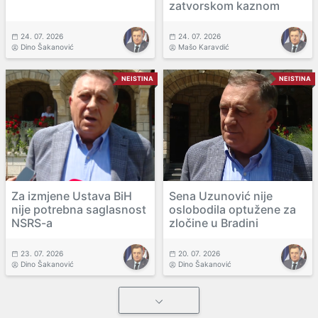
zatvorskom kaznom
24. 07. 2026
24. 07. 2026
Dino Šakanović
Mašo Karavdić
NEISTINA
NEISTINA
Za izmjene Ustava BiH
Sena Uzunović nije
nije potrebna saglasnost
oslobodila optužene za
NSRS-a
zločine u Bradini
23. 07. 2026
20. 07. 2026
Dino Šakanović
Dino Šakanović