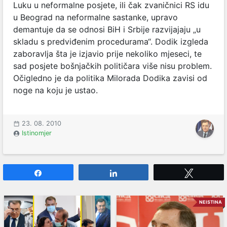
Luku u neformalne posjete, ili čak zvaničnici RS idu
u Beograd na neformalne sastanke, upravo
demantuje da se odnosi BiH i Srbije razvijajaju „u
skladu s predviđenim procedurama“. Dodik izgleda
zaboravlja šta je izjavio prije nekoliko mjeseci, te
sad posjete bošnjačkih političara više nisu problem.
Očigledno je da politika Milorada Dodika zavisi od
noge na koju je ustao.
23. 08. 2010
Istinomjer
Share
Share
Tweet
NEISTINA