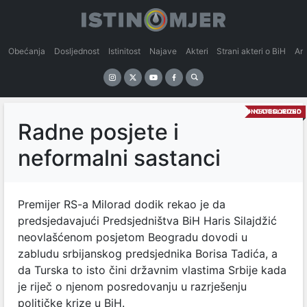
Obećanja
Dosljednost
Istinitost
Najave
Akteri
Strani akteri o BiH
An
UNCATEGORIZED
NEDOSLJEDNO
Radne posjete i
neformalni sastanci
Premijer RS-a Milorad dodik rekao je da
predsjedavajući Predsjedništva BiH Haris Silajdžić
neovlašćenom posjetom Beogradu dovodi u
zabludu srbijanskog predsjednika Borisa Tadića, a
da Turska to isto čini državnim vlastima Srbije kada
je riječ o njenom posredovanju u razrješenju
političke krize u BiH.