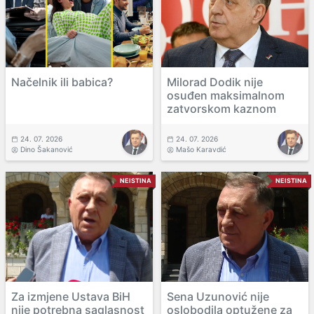
Načelnik ili babica?
Milorad Dodik nije
osuđen maksimalnom
zatvorskom kaznom
24. 07. 2026
24. 07. 2026
Dino Šakanović
Mašo Karavdić
NEISTINA
NEISTINA
Za izmjene Ustava BiH
Sena Uzunović nije
nije potrebna saglasnost
oslobodila optužene za