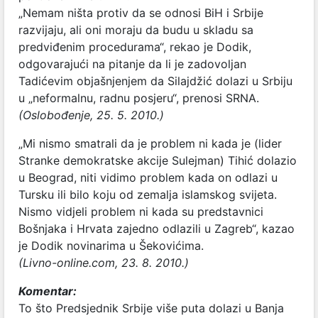
„Nemam ništa protiv da se odnosi BiH i Srbije
razvijaju, ali oni moraju da budu u skladu sa
predviđenim procedurama“, rekao je Dodik,
odgovarajući na pitanje da li je zadovoljan
Tadićevim objašnjenjem da Silajdžić dolazi u Srbiju
u „neformalnu, radnu posjeru“, prenosi SRNA.
(Oslobođenje, 25. 5. 2010.)
„Mi nismo smatrali da je problem ni kada je (lider
Stranke demokratske akcije Sulejman) Tihić dolazio
u Beograd, niti vidimo problem kada on odlazi u
Tursku ili bilo koju od zemalja islamskog svijeta.
Nismo vidjeli problem ni kada su predstavnici
Bošnjaka i Hrvata zajedno odlazili u Zagreb“, kazao
je Dodik novinarima u Šekovićima.
(Livno-online.com, 23. 8. 2010.)
Komentar:
To što Predsjednik Srbije više puta dolazi u Banja