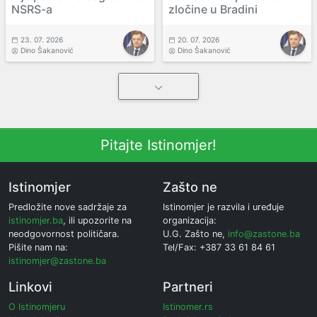
NSRS-a
zločine u Bradini
23. 07. 2026
20. 07. 2026
Dino Šakanović
Dino Šakanović
Pitajte Istinomjer!
Istinomjer
Zašto ne
Predložite nove sadržaje za
Istinomjer je razvila i uređuje
istinomjer.ba
, ili upozorite na
organizacija:
neodgovornost političara.
U.G. Zašto ne,
info@zastone.ba
Pišite nam na:
Tel/Fax: +387 33 61 84 61
istinomjer@zastone.ba
Linkovi
Partneri
O Istinomjeru
Istinomer.rs