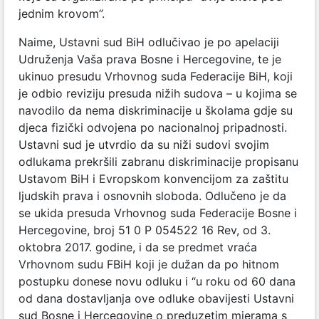
jednim krovom”.
Naime, Ustavni sud BiH odlučivao je po apelaciji
Udruženja Vaša prava Bosne i Hercegovine, te je
ukinuo presudu Vrhovnog suda Federacije BiH, koji
je odbio reviziju presuda nižih sudova – u kojima se
navodilo da nema diskriminacije u školama gdje su
djeca fizički odvojena po nacionalnoj pripadnosti.
Ustavni sud je utvrdio da su niži sudovi svojim
odlukama prekršili zabranu diskriminacije propisanu
Ustavom BiH i Evropskom konvencijom za zaštitu
ljudskih prava i osnovnih sloboda. Odlučeno je da
se ukida presuda Vrhovnog suda Federacije Bosne i
Hercegovine, broj 51 0 P 054522 16 Rev, od 3.
oktobra 2017. godine, i da se predmet vraća
Vrhovnom sudu FBiH koji je dužan da po hitnom
postupku donese novu odluku i “u roku od 60 dana
od dana dostavljanja ove odluke obavijesti Ustavni
sud Bosne i Hercegovine o preduzetim mjerama s