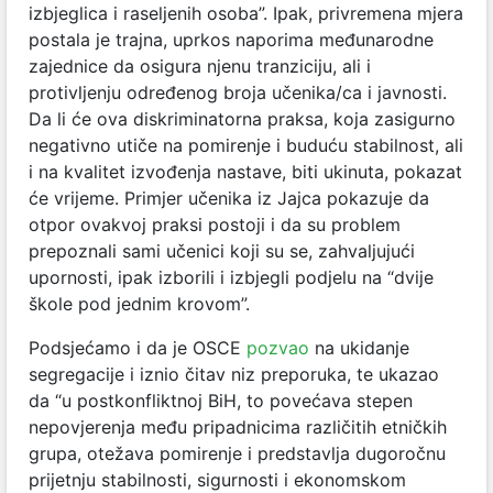
izbjeglica i raseljenih osoba”. Ipak, privremena mjera
postala je trajna, uprkos naporima međunarodne
zajednice da osigura njenu tranziciju, ali i
protivljenju određenog broja učenika/ca i javnosti.
Da li će ova diskriminatorna praksa, koja zasigurno
negativno utiče na pomirenje i buduću stabilnost, ali
i na kvalitet izvođenja nastave, biti ukinuta, pokazat
će vrijeme. Primjer učenika iz Jajca pokazuje da
otpor ovakvoj praksi postoji i da su problem
prepoznali sami učenici koji su se, zahvaljujući
upornosti, ipak izborili i izbjegli podjelu na “dvije
škole pod jednim krovom”.
Podsjećamo i da je OSCE
pozvao
na ukidanje
segregacije i iznio čitav niz preporuka, te ukazao
da “u postkonfliktnoj BiH, to povećava stepen
nepovjerenja među pripadnicima različitih etničkih
grupa, otežava pomirenje i predstavlja dugoročnu
prijetnju stabilnosti, sigurnosti i ekonomskom