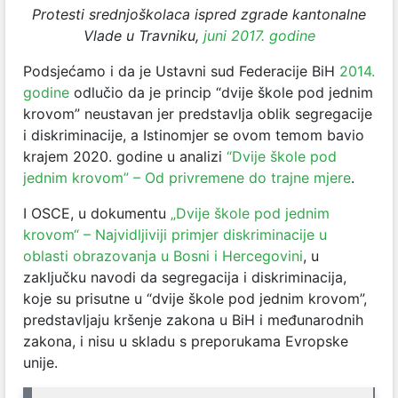
Protesti srednjoškolaca ispred zgrade kantonalne
Vlade u Travniku,
juni 2017. godine
Podsjećamo i da je Ustavni sud Federacije BiH
2014.
godine
odlučio da je princip “dvije škole pod jednim
krovom” neustavan jer predstavlja oblik segregacije
i diskriminacije, a Istinomjer se ovom temom bavio
krajem 2020. godine u analizi
“Dvije škole pod
jednim krovom” – Od privremene do trajne mjere
.
I OSCE, u dokumentu
„Dvije škole pod jednim
krovom“ – Najvidljiviji primjer diskriminacije u
oblasti obrazovanja u Bosni i Hercegovini
, u
zaključku navodi da segregacija i diskriminacija,
koje su prisutne u “dvije škole pod jednim krovom”,
predstavljaju kršenje zakona u BiH i međunarodnih
zakona, i nisu u skladu s preporukama Evropske
unije.