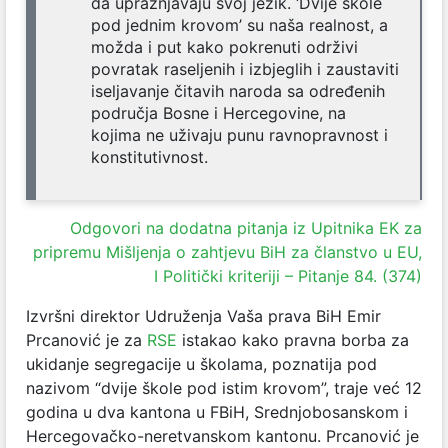
da upražnjavaju svoj jezik. ‘Dvije škole
pod jednim krovom’ su naša realnost, a
možda i put kako pokrenuti održivi
povratak raseljenih i izbjeglih i zaustaviti
iseljavanje čitavih naroda sa određenih
područja Bosne i Hercegovine, na
kojima ne uživaju punu ravnopravnost i
konstitutivnost.
Odgovori na dodatna pitanja iz Upitnika EK za
pripremu Mišljenja o zahtjevu BiH za članstvo u EU,
I Politički kriteriji – Pitanje 84. (374)
Izvršni direktor Udruženja Vaša prava BiH Emir
Prcanović je za
RSE
istakao kako pravna borba za
ukidanje segregacije u školama, poznatija pod
nazivom “dvije škole pod istim krovom”, traje već 12
godina u dva kantona u FBiH, Srednjobosanskom i
Hercegovačko-neretvanskom kantonu. Prcanović je