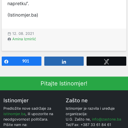
napretku“.
(Istinomjer.ba)
12. 08. 2021
Amina Izmirlić
Share
901
Share
Tweet
Pitajte Istinomjer!
Istinomjer
Zašto ne
Predložite nove sadržaje za
Istinomjer je razvila i uređuje
istinomjer.ba
, ili upozorite na
organizacija:
neodgovornost političara.
U.G. Zašto ne,
info@zastone.ba
Pišite nam na:
Tel/Fax: +387 33 61 84 61