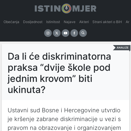
Obećanja
Dosljednost
Istinitost
Najave
Akteri
Strani akteri o BiH
An
ANALIZE
Da li će diskriminatorna
praksa “dvije škole pod
jednim krovom” biti
ukinuta?
Ustavni sud Bosne i Hercegovine utvrdio
je kršenje zabrane diskriminacije u vezi s
pravom na obrazovanje i organizovanjem