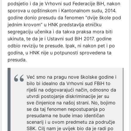
podsjetio i da je Vrhovni sud Federacije BiH, nakon
sporova u opštinskom i Kantonalnom sudu, 2014.
godine donio presudu da fenomen “dvije škole pod
jednim krovom” u HNK predstavlja etničku
segregaciju učenika i da takva praksa mora biti
ukinuta, te da je i Ustavni sud BiH 2017. godine
odbio reviziju te presude. Ipak, ni nakon pet i po
godina, u HNK nije u potpunosti sprovedena ta
presuda.
Već smo na pragu nove školske godine i
bilo bi idealno da Vrhovni sud FBiH to
riješi na odgovarajući način, odnosno da
utvrdi postojanje diskriminacije jer su
sve činjenice na našoj strani. No, bojimo
se da taj fenomen nepostupanja po
presudama ne bude imao identičan
scenarij i u ovom predmetu za područje
SBK. Cilj nam je uvijek bio da je radi po