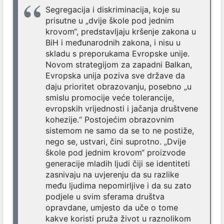
Segregacija i diskriminacija, koje su
prisutne u „dvije škole pod jednim
krovom“, predstavljaju kršenje zakona u
BiH i međunarodnih zakona, i nisu u
skladu s preporukama Evropske unije.
Novom strategijom za zapadni Balkan,
Evropska unija poziva sve države da
daju prioritet obrazovanju, posebno „u
smislu promocije veće tolerancije,
evropskih vrijednosti i jačanja društvene
kohezije.“ Postojećim obrazovnim
sistemom ne samo da se to ne postiže,
nego se, ustvari, čini suprotno. „Dvije
škole pod jednim krovom“ proizvode
generacije mladih ljudi čiji se identiteti
zasnivaju na uvjerenju da su razlike
među ljudima nepomirljive i da su zato
podjele u svim sferama društva
opravdane, umjesto da uče o tome
kakve koristi pruža život u raznolikom