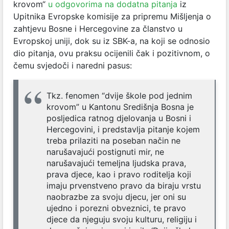
krovom“
u odgovorima na dodatna pitanja
iz
Upitnika Evropske komisije za pripremu Mišljenja o
zahtjevu Bosne i Hercegovine za članstvo u
Evropskoj uniji, dok su iz SBK-a, na koji se odnosio
dio pitanja, ovu praksu ocijenili čak i pozitivnom, o
čemu svjedoči i naredni pasus:
Tkz. fenomen “dvije škole pod jednim
krovom” u Kantonu Središnja Bosna je
posljedica ratnog djelovanja u Bosni i
Hercegovini, i predstavlja pitanje kojem
treba prilaziti na poseban način ne
narušavajući postignuti mir, ne
narušavajući temeljna ljudska prava,
prava djece, kao i pravo roditelja koji
imaju prvenstveno pravo da biraju vrstu
naobrazbe za svoju djecu, jer oni su
ujedno i porezni obveznici, te pravo
djece da njeguju svoju kulturu, religiju i