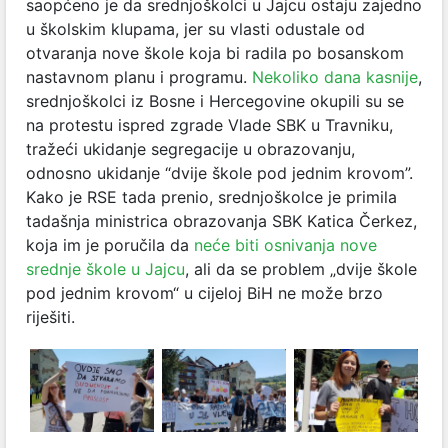
saopćeno je da srednjoškolci u Jajcu ostaju zajedno
u školskim klupama, jer su vlasti odustale od
otvaranja nove škole koja bi radila po bosanskom
nastavnom planu i programu.
Nekoliko dana kasnije
,
srednjoškolci iz Bosne i Hercegovine okupili su se
na protestu ispred zgrade Vlade SBK u Travniku,
tražeći ukidanje segregacije u obrazovanju,
odnosno ukidanje “dvije škole pod jednim krovom”.
Kako je RSE tada prenio, srednjoškolce je primila
tadašnja ministrica obrazovanja SBK Katica Čerkez,
koja im je poručila da
neće biti osnivanja nove
srednje škole u Jajcu
, ali da se problem „dvije škole
pod jednim krovom“ u cijeloj BiH ne može brzo
riješiti.