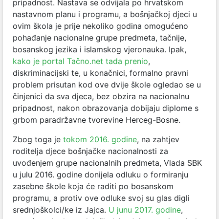
pripadnost. Nastava se odvijala po hrvatskom
nastavnom planu i programu, a bošnjačkoj djeci u
ovim škola je prije nekoliko godina omogućeno
pohađanje nacionalne grupe predmeta, tačnije,
bosanskog jezika i islamskog vjeronauka. Ipak,
kako je portal Tačno.net tada prenio
,
diskriminacijski te, u konačnici, formalno pravni
problem prisutan kod ove dvije škole ogledao se u
činjenici da sva djeca, bez obzira na nacionalnu
pripadnost, nakon obrazovanja dobijaju diplome s
grbom paradržavne tvorevine Herceg-Bosne.
Zbog toga je
tokom 2016. godine
, na zahtjev
roditelja djece bošnjačke nacionalnosti za
uvođenjem grupe nacionalnih predmeta, Vlada SBK
u julu 2016. godine donijela odluku o formiranju
zasebne škole koja će raditi po bosanskom
programu, a protiv ove odluke svoj su glas digli
srednjoškolci/ke iz Jajca.
U junu 2017. godine
,