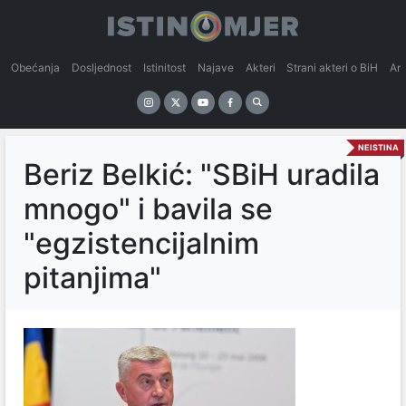
Obećanja
Dosljednost
Istinitost
Najave
Akteri
Strani akteri o BiH
An
NEISTINA
Beriz Belkić: "SBiH uradila
mnogo" i bavila se
"egzistencijalnim
pitanjima"