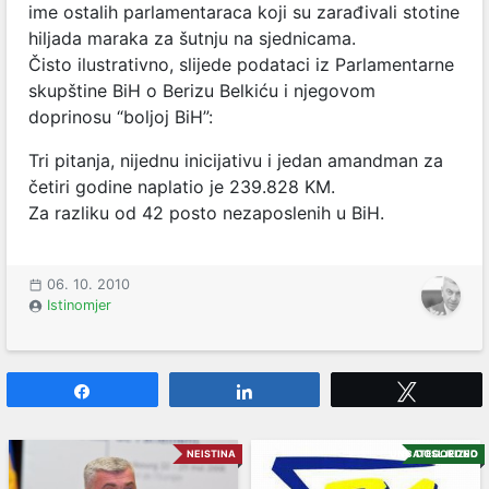
ime ostalih parlamentaraca koji su zarađivali stotine
hiljada maraka za šutnju na sjednicama.
Čisto ilustrativno, slijede podataci iz Parlamentarne
skupštine BiH o Berizu Belkiću i njegovom
doprinosu “boljoj BiH”:
Tri pitanja, nijednu inicijativu i jedan amandman za
četiri godine naplatio je 239.828 KM.
Za razliku od 42 posto nezaposlenih u BiH.
06. 10. 2010
Istinomjer
Share
Share
Tweet
NEISTINA
UNCATEGORIZED
DOSLJEDNO