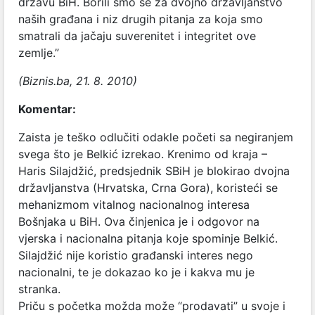
državu BiH. Borili smo se za dvojno državljanstvo
naših građana i niz drugih pitanja za koja smo
smatrali da jačaju suverenitet i integritet ove
zemlje.”
(Biznis.ba, 21. 8. 2010)
Komentar:
Zaista je teško odlučiti odakle početi sa negiranjem
svega što je Belkić izrekao. Krenimo od kraja –
Haris Silajdžić, predsjednik SBiH je blokirao dvojna
državljanstva (Hrvatska, Crna Gora), koristeći se
mehanizmom vitalnog nacionalnog interesa
Bošnjaka u BiH. Ova činjenica je i odgovor na
vjerska i nacionalna pitanja koje spominje Belkić.
Silajdžić nije koristio građanski interes nego
nacionalni, te je dokazao ko je i kakva mu je
stranka.
Priču s početka možda može “prodavati” u svoje i