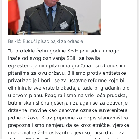
Belkić: Budući pisac bajki za odrasle
“U protekle četiri godine SBiH je uradila mnogo.
Inače od svog osnivanja SBiH se bavila
egzestencijalnim pitanjima građana i sudbonosnim
pitanjima za ovu državu. Bili smo protiv entitetske
privatizacije i borili se za ustavne reforme koje bi
eliminirale sve vrste blokada, a tada bi građanin bio
u prvom planu. Reagirali smo na vrlo loša prudska,
butmirska i slična rješenja i zalagali se za očuvanje
državne imovine kao osnovne oznake suvereniteta
jedne države. Kroz pripreme za popis stanovništva
prepoznali smo namjeru da se kroz etničke, vjerske
i nacionalne žele ostvariti ciljevi koji nisu dobri za