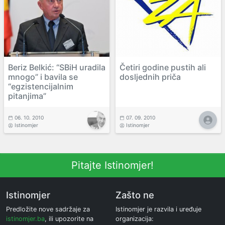
Beriz Belkić: “SBiH uradila
Četiri godine pustih ali
mnogo” i bavila se
dosljednih priča
“egzistencijalnim
pitanjima”
06. 10. 2010
07. 09. 2010
Istinomjer
Istinomjer
Pitajte Istinomjer!
Istinomjer
Zašto ne
Predložite nove sadržaje za
Istinomjer je razvila i uređuje
istinomjer.ba
, ili upozorite na
organizacija: