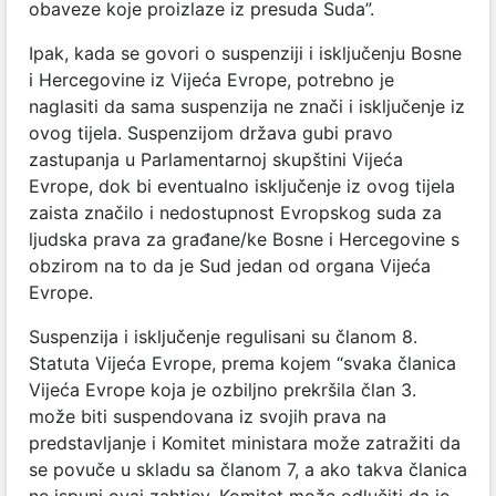
obaveze koje proizlaze iz presuda Suda”.
Ipak, kada se govori o suspenziji i isključenju Bosne
i Hercegovine iz Vijeća Evrope, potrebno je
naglasiti da sama suspenzija ne znači i isključenje iz
ovog tijela. Suspenzijom država gubi pravo
zastupanja u Parlamentarnoj skupštini Vijeća
Evrope, dok bi eventualno isključenje iz ovog tijela
zaista značilo i nedostupnost Evropskog suda za
ljudska prava za građane/ke Bosne i Hercegovine s
obzirom na to da je Sud jedan od organa Vijeća
Evrope.
Suspenzija i isključenje regulisani su članom 8.
Statuta Vijeća Evrope, prema kojem “svaka članica
Vijeća Evrope koja je ozbiljno prekršila član 3.
može biti suspendovana iz svojih prava na
predstavljanje i Komitet ministara može zatražiti da
se povuče u skladu sa članom 7, a ako takva članica
ne ispuni ovaj zahtjev, Komitet može odlučiti da je