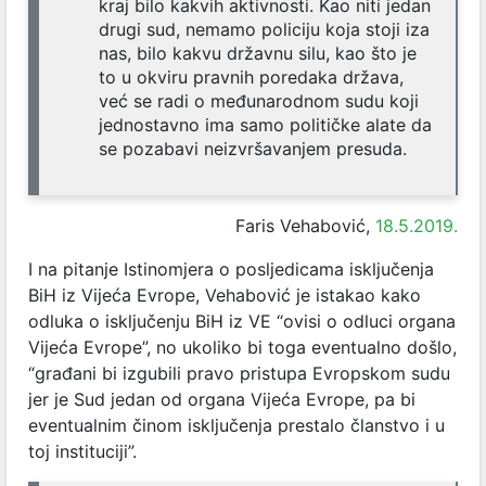
kraj bilo kakvih aktivnosti. Kao niti jedan
drugi sud, nemamo policiju koja stoji iza
nas, bilo kakvu državnu silu, kao što je
to u okviru pravnih poredaka država,
već se radi o međunarodnom sudu koji
jednostavno ima samo političke alate da
se pozabavi neizvršavanjem presuda.
Faris Vehabović,
18.5.2019.
I na pitanje Istinomjera o posljedicama isključenja
BiH iz Vijeća Evrope, Vehabović je istakao kako
odluka o isključenju BiH iz VE “ovisi o odluci organa
Vijeća Evrope”, no ukoliko bi toga eventualno došlo,
“građani bi izgubili pravo pristupa Evropskom sudu
jer je Sud jedan od organa Vijeća Evrope, pa bi
eventualnim činom isključenja prestalo članstvo i u
toj instituciji”.