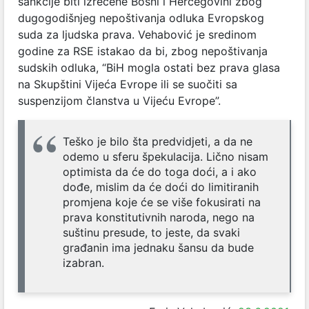
sankcije biti izrečene Bosni i Hercegovini zbog
dugogodišnjeg nepoštivanja odluka Evropskog
suda za ljudska prava. Vehabović je sredinom
godine za RSE istakao da bi, zbog nepoštivanja
sudskih odluka, “BiH mogla ostati bez prava glasa
na Skupštini Vijeća Evrope ili se suočiti sa
suspenzijom članstva u Vijeću Evrope”.
Teško je bilo šta predvidjeti, a da ne
odemo u sferu špekulacija. Lično nisam
optimista da će do toga doći, a i ako
dođe, mislim da će doći do limitiranih
promjena koje će se više fokusirati na
prava konstitutivnih naroda, nego na
suštinu presude, to jeste, da svaki
građanin ima jednaku šansu da bude
izabran.