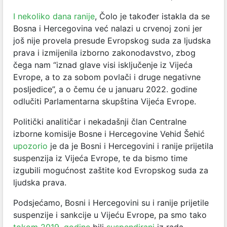
I nekoliko dana ranije
, Čolo je također istakla da se
Bosna i Hercegovina već nalazi u crvenoj zoni jer
još nije provela presude Evropskog suda za ljudska
prava i izmijenila izborno zakonodavstvo, zbog
čega nam “iznad glave visi isključenje iz Vijeća
Evrope, a to za sobom povlači i druge negativne
posljedice”, a o čemu će u januaru 2022. godine
odlučiti Parlamentarna skupština Vijeća Evrope.
Politički analitičar i nekadašnji član Centralne
izborne komisije Bosne i Hercegovine Vehid Šehić
upozorio
je da je Bosni i Hercegovini i ranije prijetila
suspenzija iz Vijeća Evrope, te da bismo time
izgubili mogućnost zaštite kod Evropskog suda za
ljudska prava.
Podsjećamo, Bosni i Hercegovini su i ranije prijetile
suspenzije i sankcije u Vijeću Evrope, pa smo tako
tokom 2019. godine
bili
suspendirani
iz rada