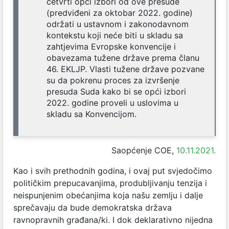
četvrti opći izbori od ove presude
(predviđeni za oktobar 2022. godine)
održati u ustavnom i zakonodavnom
kontekstu koji neće biti u skladu sa
zahtjevima Evropske konvencije i
obavezama tužene države prema članu
46. EKLJP. Vlasti tužene države pozvane
su da pokrenu proces za izvršenje
presuda Suda kako bi se opći izbori
2022. godine proveli u uslovima u
skladu sa Konvencijom.
Saopćenje COE,
10.11.2021.
Kao i svih prethodnih godina, i ovaj put svjedočimo
političkim prepucavanjima, produbljivanju tenzija i
neispunjenim obećanjima koja našu zemlju i dalje
sprečavaju da bude demokratska država
ravnopravnih građana/ki. I dok deklarativno nijedna