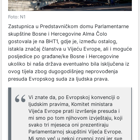
Foto: N1
Zastupnica u Predstavničkom domu Parlamentarne
skupštine Bosne i Hercegovine Alma Čolo
gostovala je na BHT1, gdje je, između ostalog,
istakla značaj članstva u Vijeću Evrope, ali i moguće
posljedice po građane/ke Bosne i Hercegovine
ukoliko bi naša država eventualno bila isključena iz
ovog tijela zbog dugogodišnjeg neprovođenja
presuda Evropskog suda za ljudska prava.
Vi znate da, po Evropskoj konvenciji o
ljudskim pravima, Komitet ministara
Vijeća Evrope prati izvršenje presuda i
mi smo po tom njihovom izvještaju, koji
svako tri mjeseca oni prezentiraju
Parlamentarnoj skupštini Vijeća Evrope.
Mi smo već u nekoj crvenoj zoni jer sve