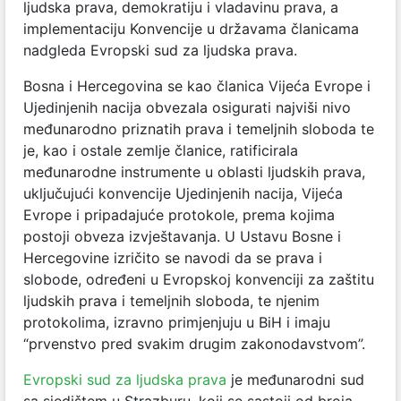
ljudska prava, demokratiju i vladavinu prava, a
implementaciju Konvencije u državama članicama
nadgleda Evropski sud za ljudska prava.
Bosna i Hercegovina se kao članica Vijeća Evrope i
Ujedinjenih nacija obvezala osigurati najviši nivo
međunarodno priznatih prava i temeljnih sloboda te
je, kao i ostale zemlje članice, ratificirala
međunarodne instrumente u oblasti ljudskih prava,
uključujući konvencije Ujedinjenih nacija, Vijeća
Evrope i pripadajuće protokole, prema kojima
postoji obveza izvještavanja. U Ustavu Bosne i
Hercegovine izričito se navodi da se prava i
slobode, određeni u Evropskoj konvenciji za zaštitu
ljudskih prava i temeljnih sloboda, te njenim
protokolima, izravno primjenjuju u BiH i imaju
“prvenstvo pred svakim drugim zakonodavstvom”.
Evropski sud za ljudska prava
je međunarodni sud
sa sjedištem u Strazburu, koji se sastoji od broja