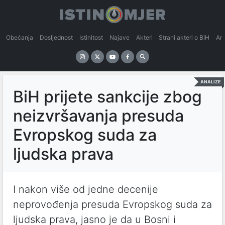
Obećanja
Dosljednost
Istinitost
Najave
Akteri
Strani akteri o BiH
An
ANALIZE
BiH prijete sankcije zbog
neizvršavanja presuda
Evropskog suda za
ljudska prava
I nakon više od jedne decenije
neprovođenja presuda Evropskog suda za
ljudska prava, jasno je da u Bosni i