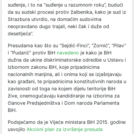
suđenje, i to na “suđenje u razumnom roku”, budući
da su sudski procesi protiv žalbenika, kako je sud iz
Strazbura utvrdio, na domaćim sudovima
neopravdano dugo trajali, neki čak i duže od
desetljeća”.
Presudama kao što su “Sejdić-Finci”, “Zornić”, “Pilav”
i “Pudarić” protiv BiH
navedeno
je kako je BiH
dužna da ukine diskriminatorske odredbe u Ustavu i
Izbornom zakonu BiH, koje pripadnicima
nacionalnih manjina, ali i onima koji se izjašnjavaju
kao građani, te pripadnicima konstitutivnih naroda u
zavisnosti od toga na kojem dijelu teritorije BiH
žive, onemogućavaju kandidiranje na izborima za
članove Predsjedništva i Dom naroda Parlamenta
BiH.
Podsjećamo da je Vijeće ministara BiH 2015. godine
usvojilo
Akcioni plan za izvršenje presuda