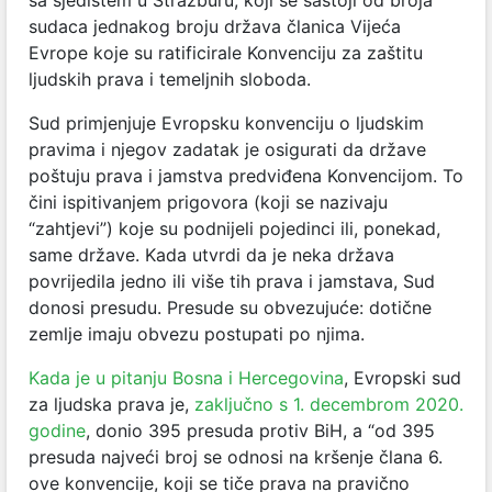
sudaca jednakog broju država članica Vijeća
Evrope koje su ratificirale Konvenciju za zaštitu
ljudskih prava i temeljnih sloboda.
Sud primjenjuje Evropsku konvenciju o ljudskim
pravima i njegov zadatak je osigurati da države
poštuju prava i jamstva predviđena Konvencijom. To
čini ispitivanjem prigovora (koji se nazivaju
“zahtjevi”) koje su podnijeli pojedinci ili, ponekad,
same države. Kada utvrdi da je neka država
povrijedila jedno ili više tih prava i jamstava, Sud
donosi presudu. Presude su obvezujuće: dotične
zemlje imaju obvezu postupati po njima.
Kada je u pitanju Bosna i Hercegovina
, Evropski sud
za ljudska prava je,
zaključno s 1. decembrom 2020.
godine
, donio 395 presuda protiv BiH, a “od 395
presuda najveći broj se odnosi na kršenje člana 6.
ove konvencije, koji se tiče prava na pravično