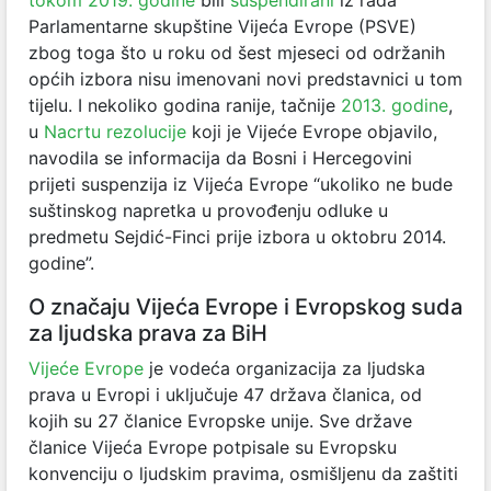
Parlamentarne skupštine Vijeća Evrope (PSVE)
zbog toga što u roku od šest mjeseci od održanih
općih izbora nisu imenovani novi predstavnici u tom
tijelu. I nekoliko godina ranije, tačnije
2013. godine
,
u
Nacrtu rezolucije
koji je Vijeće Evrope objavilo,
navodila se informacija da Bosni i Hercegovini
prijeti suspenzija iz Vijeća Evrope “ukoliko ne bude
suštinskog napretka u provođenju odluke u
predmetu Sejdić-Finci prije izbora u oktobru 2014.
godine”.
O značaju Vijeća Evrope i Evropskog suda
za ljudska prava za BiH
Vijeće Evrope
je vodeća organizacija za ljudska
prava u Evropi i uključuje 47 država članica, od
kojih su 27 članice Evropske unije. Sve države
članice Vijeća Evrope potpisale su Evropsku
konvenciju o ljudskim pravima, osmišljenu da zaštiti