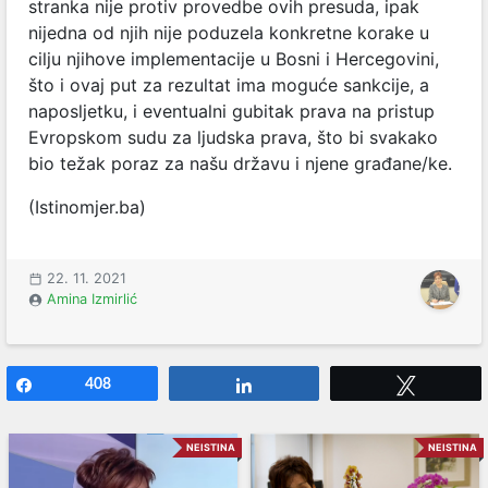
stranka nije protiv provedbe ovih presuda, ipak
nijedna od njih nije poduzela konkretne korake u
cilju njihove implementacije u Bosni i Hercegovini,
što i ovaj put za rezultat ima moguće sankcije, a
naposljetku, i eventualni gubitak prava na pristup
Evropskom sudu za ljudska prava, što bi svakako
bio težak poraz za našu državu i njene građane/ke.
(Istinomjer.ba)
22. 11. 2021
Amina Izmirlić
Share
408
Share
Tweet
NEISTINA
NEISTINA