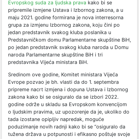
Evropskog suda za ljudska prava
kako bi se
pripremile izmjene Ustava i Izbornog zakona, a u
maju 2021. godine formirana je nova interresorna
grupa za izmjenu Izbornog zakona, koju čini po
jedan predstavnik svakog kluba poslanika u
Predstavničkom domu Parlamentarne skupštine BiH,
po jedan predstavnik svakog kluba naroda u Domu
naroda Parlamentarne skupštine BiH i tri
predstavnika Vijeća ministara BiH.
Sredinom ove godine, Komitet ministara Vijeća
Evrope pozvao je bh. vlasti da do 1. septembra
pripreme nacrt izmjena i dopuna Ustava i Izbornog
zakona kako bi se osiguralo da se izbori 2022.
godine održe u skladu sa Evropskom konvencijom
o ljudskim pravima, uz upozorenje da je, ukoliko do
tada izostane opipljiv napredak, moguće
poduzimanje novih radnji kako bi se “osiguralo da
tužena država u potpunosti i efikasno poštuje svoje