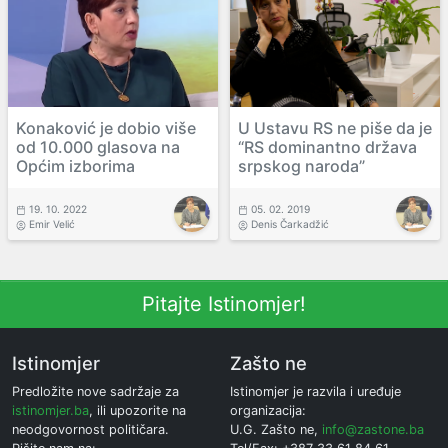
Konaković je dobio više
U Ustavu RS ne piše da je
od 10.000 glasova na
“RS dominantno država
Općim izborima
srpskog naroda”
19. 10. 2022
05. 02. 2019
Emir Velić
Denis Čarkadžić
Pitajte Istinomjer!
Istinomjer
Zašto ne
Predložite nove sadržaje za
Istinomjer je razvila i uređuje
istinomjer.ba
, ili upozorite na
organizacija:
neodgovornost političara.
U.G. Zašto ne,
info@zastone.ba