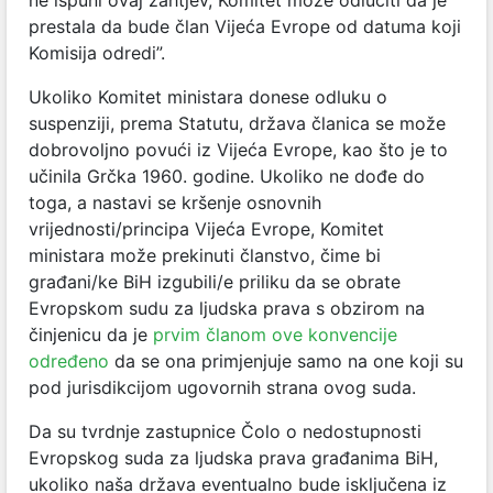
prestala da bude član Vijeća Evrope od datuma koji
Komisija odredi”.
Ukoliko Komitet ministara donese odluku o
suspenziji, prema Statutu, država članica se može
dobrovoljno povući iz Vijeća Evrope, kao što je to
učinila Grčka 1960. godine. Ukoliko ne dođe do
toga, a nastavi se kršenje osnovnih
vrijednosti/principa Vijeća Evrope, Komitet
ministara može prekinuti članstvo, čime bi
građani/ke BiH izgubili/e priliku da se obrate
Evropskom sudu za ljudska prava s obzirom na
činjenicu da je
prvim članom ove konvencije
određeno
da se ona primjenjuje samo na one koji su
pod jurisdikcijom ugovornih strana ovog suda.
Da su tvrdnje zastupnice Čolo o nedostupnosti
Evropskog suda za ljudska prava građanima BiH,
ukoliko naša država eventualno bude isključena iz