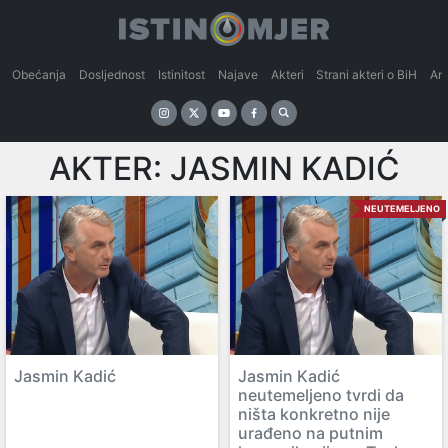
Obećanja
Dosljednost
Istinitost
Najave
Akteri
Strani akteri o BiH
An
AKTER:
JASMIN KADIĆ
NEUTEMELJENO
Jasmin Kadić
Jasmin Kadić
neutemeljeno tvrdi da
ništa konkretno nije
urađeno na putnim