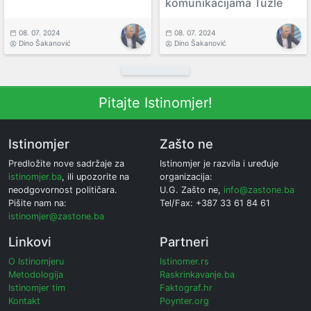
komunikacijama Tuzle
08. 07. 2024
08. 07. 2024
Dino Šakanović
Dino Šakanović
Pitajte Istinomjer!
Istinomjer
Zašto ne
Predložite nove sadržaje za
Istinomjer je razvila i uređuje
istinomjer.ba
, ili upozorite na
organizacija:
neodgovornost političara.
U.G. Zašto ne,
info@zastone.ba
Pišite nam na:
Tel/Fax: +387 33 61 84 61
istinomjer@zastone.ba
Linkovi
Partneri
O Istinomjeru
Istinomer.rs
Metodologija
Raskrinkavanje.ba
Istinomjer tim
Faktograf.hr
Kontakt
Poynter.org