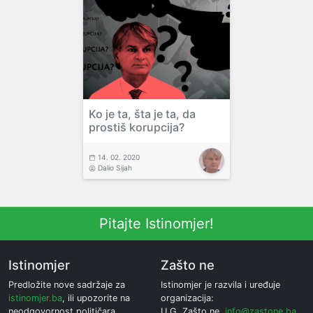
Ko je ta, šta je ta, da
prostiš korupcija?
14. 02. 2020
Dalio Sijah
Pitajte Istinomjer!
Istinomjer
Zašto ne
Predložite nove sadržaje za
Istinomjer je razvila i uređuje
istinomjer.ba
, ili upozorite na
organizacija:
neodgovornost političara.
U.G. Zašto ne,
info@zastone.ba