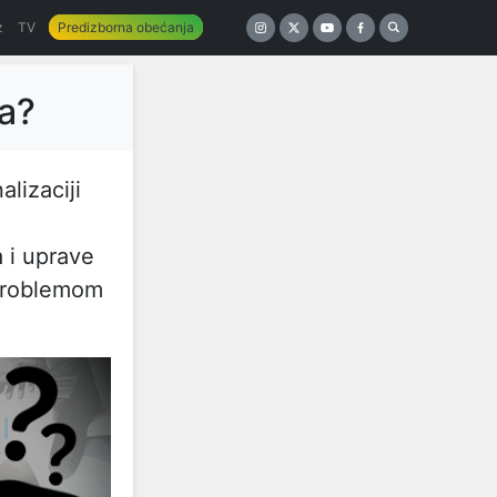
z
TV
Predizborna obećanja
ja?
lizaciji
 i uprave
 problemom