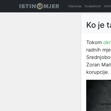
Obećanja
Dosljednost
Istin
Ko je t
Tokom
okr
radnih mje
Srednjobo
Zoran Mark
korupcije.