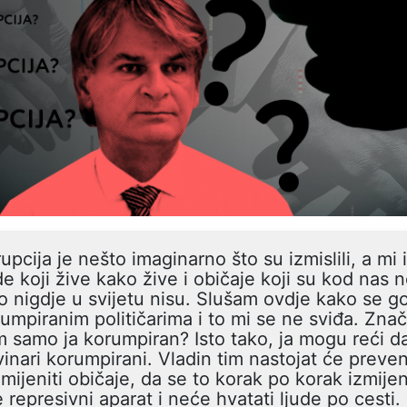
upcija je nešto imaginarno što su izmislili, a m
de koji žive kako žive i običaje koji su kod nas 
o nigdje u svijetu nisu. Slušam ovdje kako se go
umpiranim političarima i to mi se ne sviđa. Znači
 samo ja korumpiran? Isto tako, ja mogu reći d
inari korumpirani. Vladin tim nastojat će preveni
mijeniti običaje, da se to korak po korak izmijeni
e represivni aparat i neće hvatati ljude po cesti. 