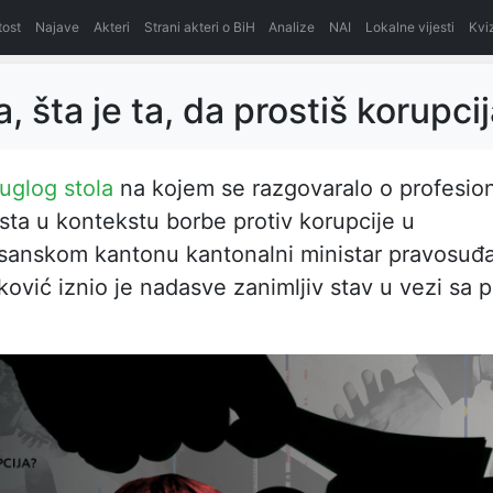
itost
Najave
Akteri
Strani akteri o BiH
Analize
NAI
Lokalne vijesti
Kvi
a, šta je ta, da prostiš korupci
uglog stola
na kojem se razgovaralo o profesiona
sta u kontekstu borbe protiv korupcije u
sanskom kantonu kantonalni ministar pravosuđa
ović iznio je nadasve zanimljiv stav u vezi sa