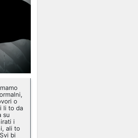
i imamo
normalni,
vori o
 li to da
a su
rati i
, ali to
Svi bi