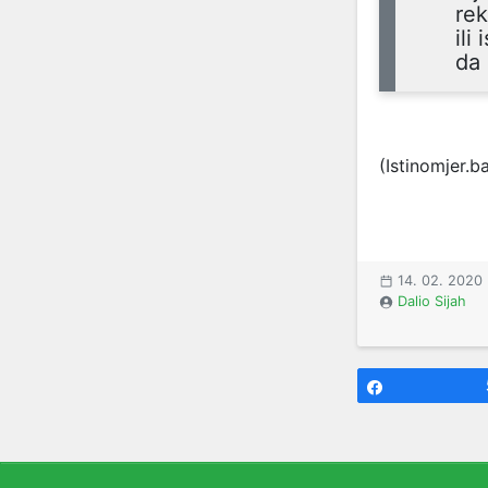
rek
ili
da 
(Istinomjer.b
14. 02. 2020
Dalio Sijah
Share