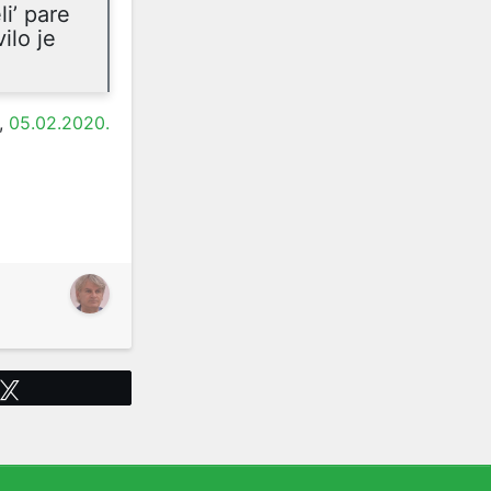
li’ pare
ilo je
,
05.02.2020.
Tweet