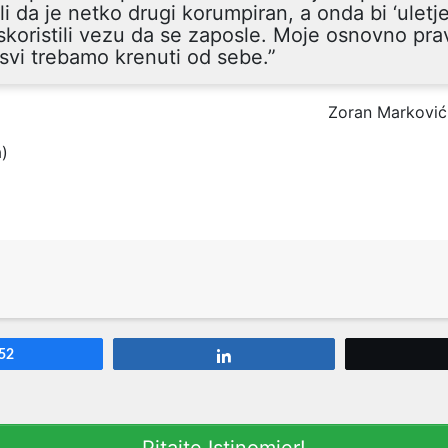
li da je netko drugi korumpiran, a onda bi ‘uletje
 iskoristili vezu da se zaposle. Moje osnovno prav
svi trebamo krenuti od sebe.”
Zoran Marković
a)
52
Share