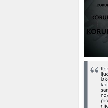
Kor
lju
iak
kor
sam
nov
pro
nij