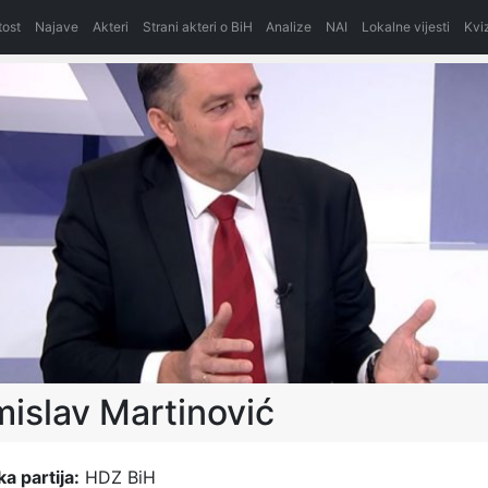
itost
Najave
Akteri
Strani akteri o BiH
Analize
NAI
Lokalne vijesti
Kvi
islav Martinović
ka partija:
HDZ BiH