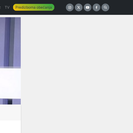
z
TV
Predizborna obećanja