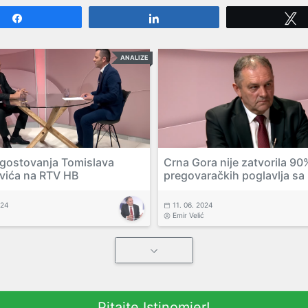
Share
Share
ANALIZE
 gostovanja Tomislava
Crna Gora nije zatvorila 90
vića na RTV HB
pregovaračkih poglavlja sa
024
11. 06. 2024
Emir Velić
Pitajte Istinomjer!