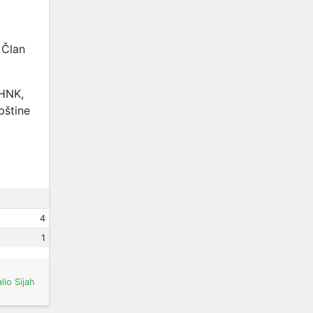
 Član
 HNK,
pštine
4
1
lio Sijah