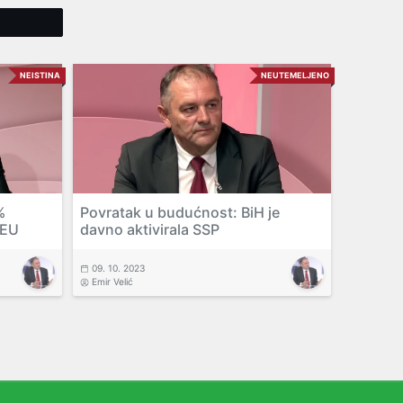
Tweet
NEISTINA
NEUTEMELJENO
%
Povratak u budućnost: BiH je
 EU
davno aktivirala SSP
09. 10. 2023
Emir Velić