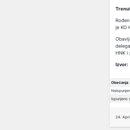
Trenut
Rođen 
je KO 
Obavlj
delega
HNK i
Izvor:
Obećanja
Neispunje
Ispunjeno 
24. Apri