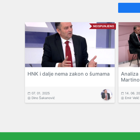
NEISPUNJENO
HNK i dalje nema zakon o šumama
Analiza
Martino
07. 01. 2025
14. 06. 2
Dino Šakanović
Emir Velić