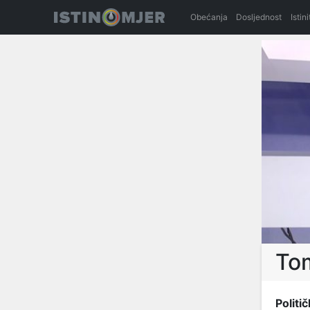
Obećanja
Dosljednost
Istin
Tom
Politič