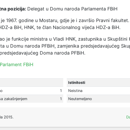
na pozicija:
Delegat u Domu naroda Parlamenta FBiH
je 1967. godine u Mostaru, gdje je i završio Pravni fakultet.
HDZ-a BiH, HNK, te član Nacionalnog vijeća HDZ-a BiH.
ao je funkcije ministra u Vladi HNK, zastupnika u Skupštini
ta u Domu naroda PFBiH, zamjenika predsjedavajućeg Sku
 predsjedavajućeg Doma naroda PFBiH.
Parlament FBiH
Istinitosti
no
1
Neistina
sa zakašnjenjem
1
Neutemeljeno
la 2015.
Da