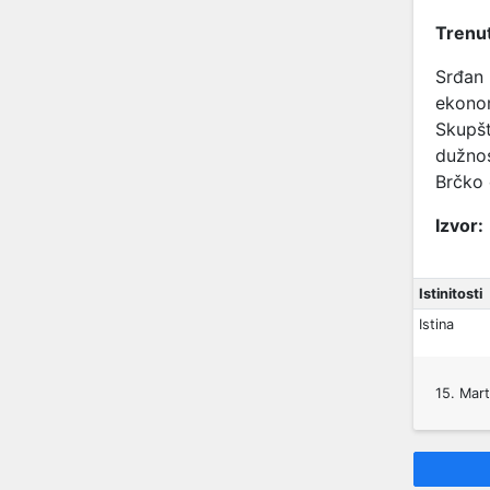
Trenut
Srđan 
ekonom
Skupšt
dužnos
Brčko 
Izvor:
Istinitosti
Istina
15. Mar