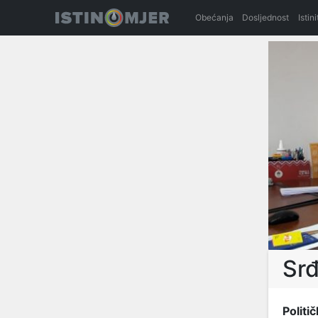
Obećanja
Dosljednost
Istin
Srđ
Politič