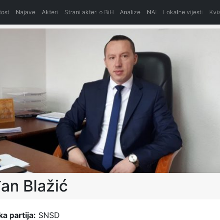
itost
Najave
Akteri
Strani akteri o BiH
Analize
NAI
Lokalne vijesti
Kvi
an Blažić
ka partija:
SNSD