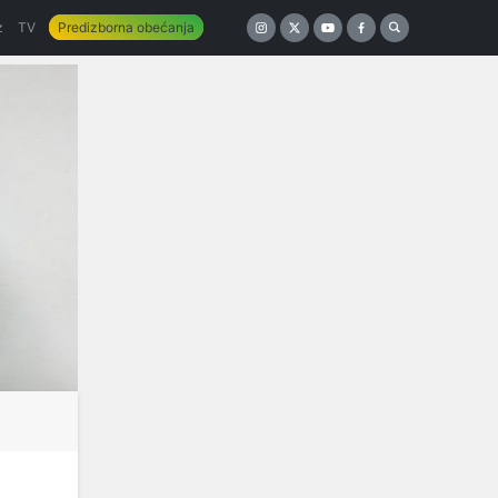
z
TV
Predizborna obećanja