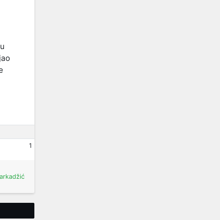
 u
jao
e
1
arkadžić
Tweet