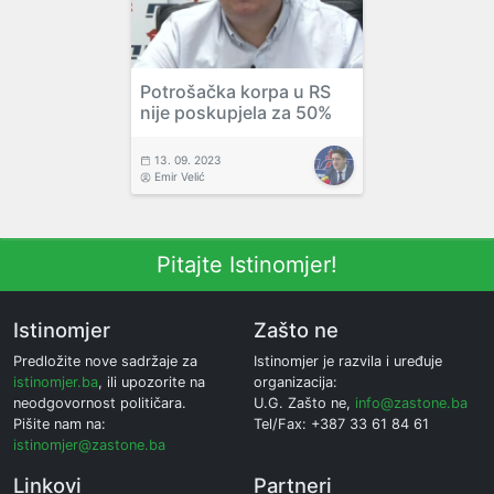
Potrošačka korpa u RS
nije poskupjela za 50%
13. 09. 2023
Emir Velić
Pitajte Istinomjer!
Istinomjer
Zašto ne
Predložite nove sadržaje za
Istinomjer je razvila i uređuje
istinomjer.ba
, ili upozorite na
organizacija:
neodgovornost političara.
U.G. Zašto ne,
info@zastone.ba
Pišite nam na:
Tel/Fax: +387 33 61 84 61
istinomjer@zastone.ba
Linkovi
Partneri