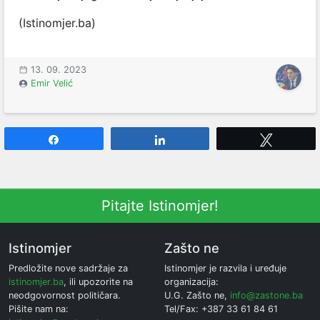
(Istinomjer.ba)
13. 09. 2023
Emir Velić
Share
Share
Tweet
Pitajte Istinomjer!
Istinomjer
Zašto ne
Predložite nove sadržaje za
Istinomjer je razvila i uređuje
istinomjer.ba
, ili upozorite na
organizacija:
neodgovornost političara.
U.G. Zašto ne,
info@zastone.ba
Pišite nam na:
Tel/Fax: +387 33 61 84 61