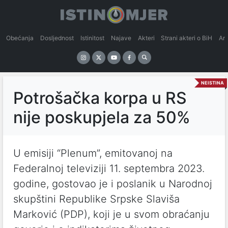
Obećanja
Dosljednost
Istinitost
Najave
Akteri
Strani akteri o BiH
An
NEISTINA
Potrošačka korpa u RS
nije poskupjela za 50%
U emisiji “Plenum”, emitovanoj na
Federalnoj televiziji 11. septembra 2023.
godine, gostovao je i poslanik u Narodnoj
skupštini Republike Srpske Slaviša
Marković (PDP), koji je u svom obraćanju