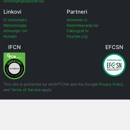
istinomjer@zastone.ba
Linkovi
Partneri
O Istinomjeru
Istinomer.rs
Metodologija
Raskrinkavanje.ba
Istinomjer tim
Faktograf.hr
Kontakt
Poynter.org
IFCN
EFCSN
This site is protected by reCAPTCHA and the Google
Privacy Policy
and
Terms of Service
apply.