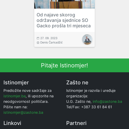
Od najave skorog
održavanja sjednice SO
Gacko prošla tri mjeseca
27. 09. 2023
Denis Čarkadžić
Pitajte Istinomjer!
Istinomjer
Zašto ne
Predložite nove sadržaje za
Istinomjer je razvila i uređuje
istinomjer.ba
, ili upozorite na
organizacija:
neodgovornost političara.
U.G. Zašto ne,
info@zastone.ba
Pišite nam na:
Tel/Fax: +387 33 61 84 61
istinomjer@zastone.ba
Linkovi
Partneri