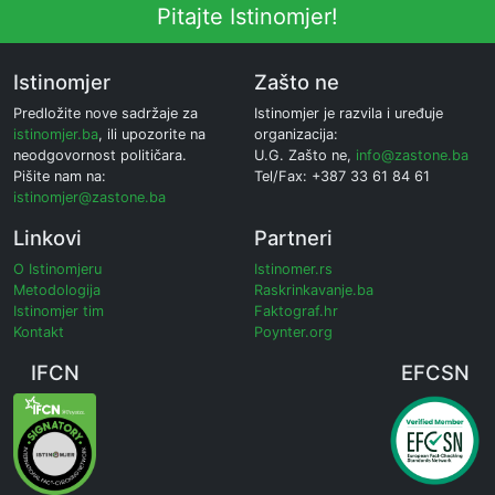
Pitajte Istinomjer!
Istinomjer
Zašto ne
Predložite nove sadržaje za
Istinomjer je razvila i uređuje
istinomjer.ba
, ili upozorite na
organizacija:
neodgovornost političara.
U.G. Zašto ne,
info@zastone.ba
Pišite nam na:
Tel/Fax: +387 33 61 84 61
istinomjer@zastone.ba
Linkovi
Partneri
O Istinomjeru
Istinomer.rs
Metodologija
Raskrinkavanje.ba
Istinomjer tim
Faktograf.hr
Kontakt
Poynter.org
IFCN
EFCSN