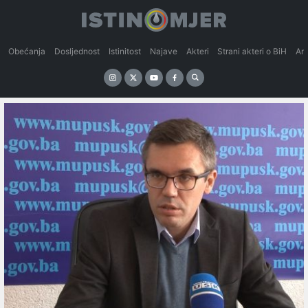
Obećanja
Dosljednost
Istinitost
Najave
Akteri
Strani akteri o BiH
An