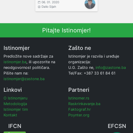
06. 01. 2020
Dalio Sijah
Pitajte Istinomjer!
Istinomjer
Zašto ne
Predložite nove sadržaje za
Istinomjer je razvila i uređuje
istinomjer.ba
, ili upozorite na
organizacija:
neodgovornost političara.
U.G. Zašto ne,
info@zastone.ba
Pišite nam na:
Tel/Fax: +387 33 61 84 61
istinomjer@zastone.ba
Linkovi
Partneri
O Istinomjeru
Istinomer.rs
Metodologija
Raskrinkavanje.ba
Istinomjer tim
Faktograf.hr
Kontakt
Poynter.org
IFCN
EFCSN