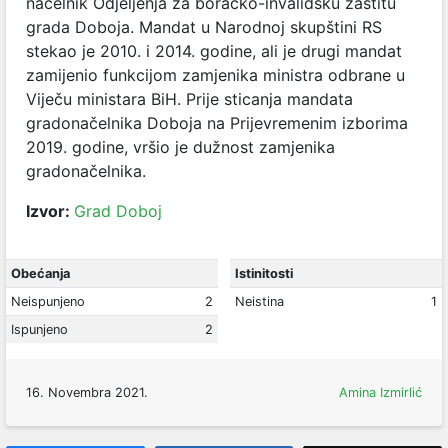
načelnik Odjeljenja za boračko-invalidsku zaštitu
grada Doboja. Mandat u Narodnoj skupštini RS
stekao je 2010. i 2014. godine, ali je drugi mandat
zamijenio funkcijom zamjenika ministra odbrane u
Viječu ministara BiH. Prije sticanja mandata
gradonačelnika Doboja na Prijevremenim izborima
2019. godine, vršio je dužnost zamjenika
gradonačelnika.
Izvor:
Grad Doboj
Obećanja
Istinitosti
Neispunjeno
2
Neistina
1
Ispunjeno
2
16. Novembra 2021.
Amina Izmirlić