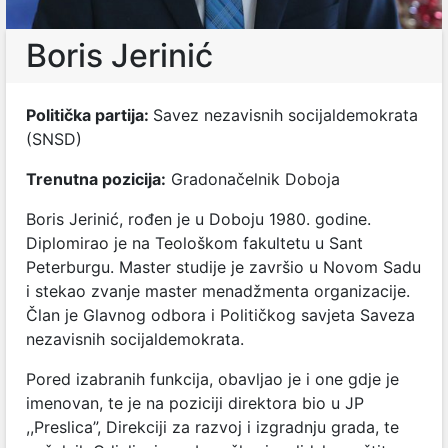
Boris Jerinić
Politička partija:
Savez nezavisnih socijaldemokrata
(SNSD)
Trenutna pozicija:
Gradonačelnik Doboja
Boris Jerinić, rođen je u Doboju 1980. godine.
Diplomirao je na Teološkom fakultetu u Sant
Peterburgu. Master studije je završio u Novom Sadu
i stekao zvanje master menadžmenta organizacije.
Član je Glavnog odbora i Političkog savjeta Saveza
nezavisnih socijaldemokrata.
Pored izabranih funkcija, obavljao je i one gdje je
imenovan, te je na poziciji direktora bio u JP
,,Preslica”, Direkciji za razvoj i izgradnju grada, te