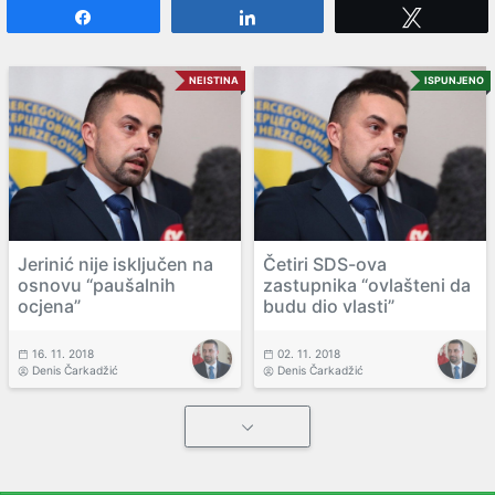
Share
Share
Tweet
NEISTINA
ISPUNJENO
Jerinić nije isključen na
Četiri SDS-ova
osnovu “paušalnih
zastupnika “ovlašteni da
ocjena”
budu dio vlasti”
16. 11. 2018
02. 11. 2018
Denis Čarkadžić
Denis Čarkadžić