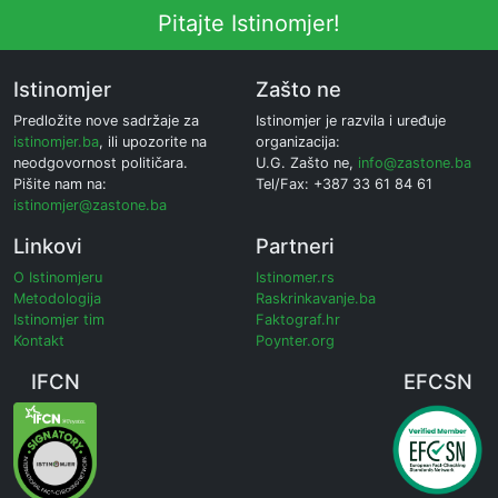
Pitajte Istinomjer!
Istinomjer
Zašto ne
Predložite nove sadržaje za
Istinomjer je razvila i uređuje
istinomjer.ba
, ili upozorite na
organizacija:
neodgovornost političara.
U.G. Zašto ne,
info@zastone.ba
Pišite nam na:
Tel/Fax: +387 33 61 84 61
istinomjer@zastone.ba
Linkovi
Partneri
O Istinomjeru
Istinomer.rs
Metodologija
Raskrinkavanje.ba
Istinomjer tim
Faktograf.hr
Kontakt
Poynter.org
IFCN
EFCSN