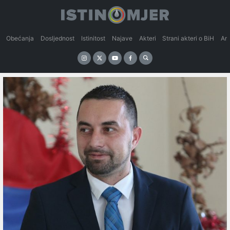
Obećanja
Dosljednost
Istinitost
Najave
Akteri
Strani akteri o BiH
An