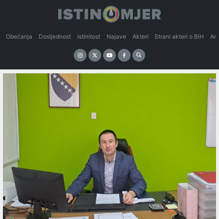
Obećanja
Dosljednost
Istinitost
Najave
Akteri
Strani akteri o BiH
An