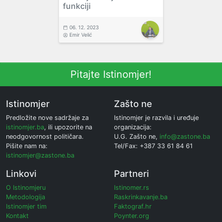
funkciji
06. 12. 2023
Emir Velić
Pitajte Istinomjer!
Istinomjer
Zašto ne
Predložite nove sadržaje za
Istinomjer je razvila i uređuje
istinomjer.ba
, ili upozorite na
organizacija:
neodgovornost političara.
U.G. Zašto ne,
info@zastone.ba
Pišite nam na:
Tel/Fax: +387 33 61 84 61
istinomjer@zastone.ba
Linkovi
Partneri
O Istinomjeru
Istinomer.rs
Metodologija
Raskrinkavanje.ba
Istinomjer tim
Faktograf.hr
Kontakt
Poynter.org