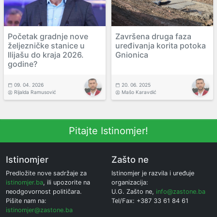
Početak gradnje nove
Završena druga faza
željezničke stanice u
uređivanja korita potoka
Ilijašu do kraja 2026.
Gnionica
godine?
09. 04. 2026
20. 06. 2025
Rijalda Ramusović
Mašo Karavdić
Pitajte Istinomjer!
Istinomjer
Zašto ne
Predložite nove sadržaje za
Istinomjer je razvila i uređuje
istinomjer.ba
, ili upozorite na
organizacija:
neodgovornost političara.
U.G. Zašto ne,
info@zastone.ba
Pišite nam na:
Tel/Fax: +387 33 61 84 61
istinomjer@zastone.ba