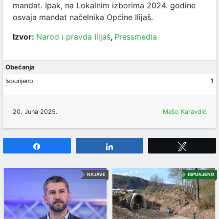
mandat. Ipak, na Lokalnim izborima 2024. godine
osvaja mandat načelnika Općine Ilijaš.
Izvor:
Narod i pravda Ilijaš
,
Pressmedia
Obećanja
Ispunjeno
1
20. Juna 2025.
Mašo Karavdić
Share
Share
Tweet
NAJAVE
ISPUNJENO