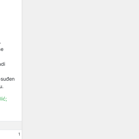
.
me
adi
 osuđen
u.
ić;
1