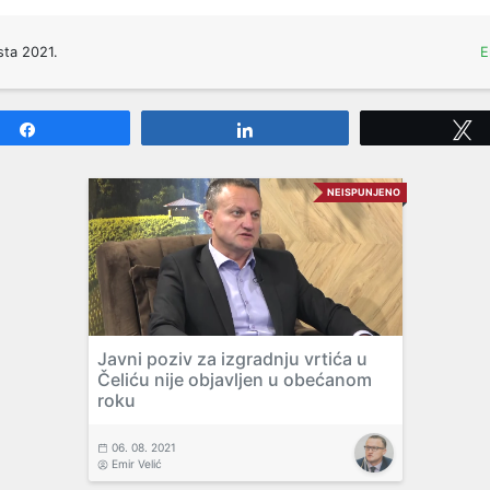
sta 2021.
E
Share
Share
NEISPUNJENO
Javni poziv za izgradnju vrtića u
Čeliću nije objavljen u obećanom
roku
06. 08. 2021
Emir Velić