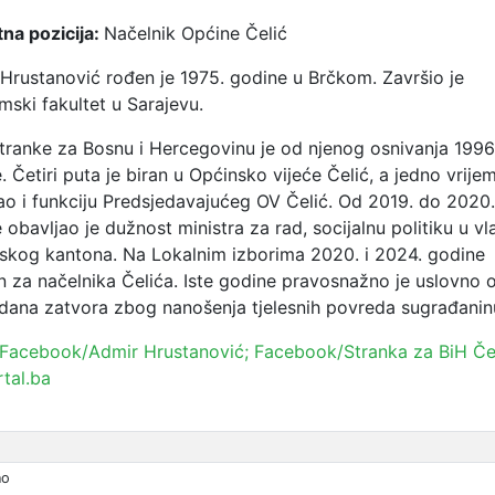
na pozicija:
Načelnik Općine Čelić
Hrustanović rođen je 1975. godine u Brčkom. Završio je
ski fakultet u Sarajevu.
tranke za Bosnu i Hercegovinu je od njenog osnivanja 1996
. Četiri puta je biran u Općinsko vijeće Čelić, a jedno vrije
o i funkciju Predsjedavajućeg OV Čelić. Od 2019. do 2020.
 obavljao je dužnost ministra za rad, socijalnu politiku u vl
skog kantona. Na Lokalnim izborima 2020. i 2024. godine
n za načelnika Čelića. Iste godine pravosnažno je uslovno
dana zatvora zbog nanošenja tjelesnih povreda sugrađanin
Facebook/Admir Hrustanović;
Facebook/Stranka za BiH Čel
rtal.ba
no