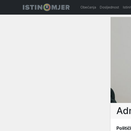
Obećanja
Dosljednost
Istin
Adm
Politič