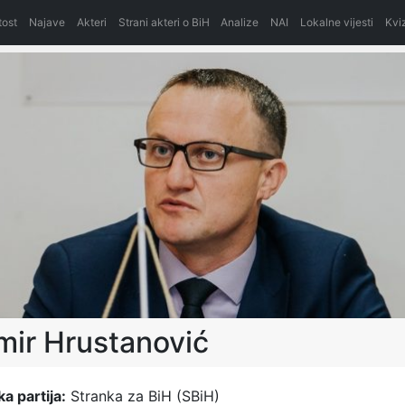
itost
Najave
Akteri
Strani akteri o BiH
Analize
NAI
Lokalne vijesti
Kvi
ir Hrustanović
ka partija:
Stranka za BiH (SBiH)