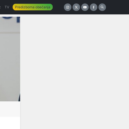
z
TV
Predizborna obećanja