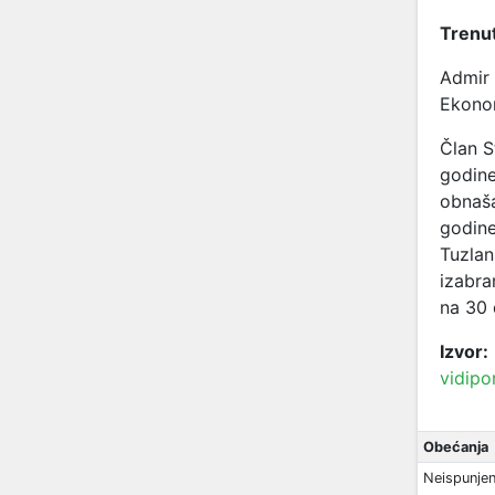
Trenut
Admir 
Ekonom
Član S
godine
obnaša
godine
Tuzlan
izabra
na 30 
Izvor:
vidipo
Obećanja
Neispunje