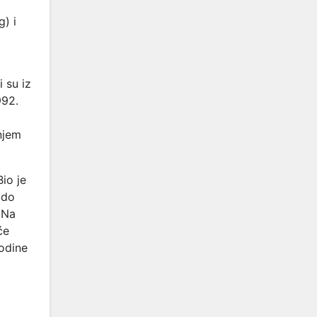
) i
 su iz
992.
njem
io je
 do
 Na
će
odine