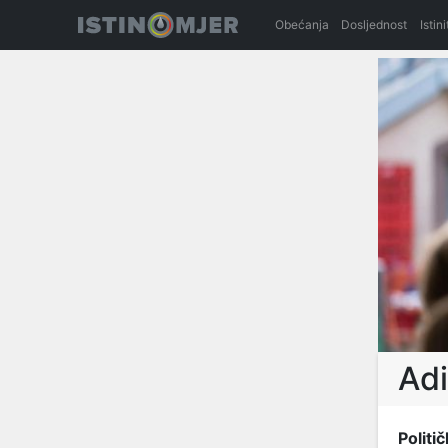
Obećanja
Dosljednost
Istin
Ad
Politič