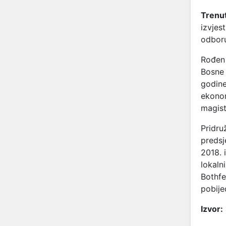
Trenut
izvjes
odbor
Rođen 
Bosne 
godine
ekonom
magist
Pridru
predsj
2018. 
lokaln
Bothfe
pobije
Izvor: