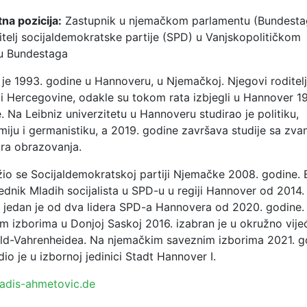
na pozicija:
Zastupnik u njemačkom parlamentu (Bundestag
titelj socijaldemokratske partije (SPD) u Vanjskopolitičkom
u Bundestaga
je 1993. godine u Hannoveru, u Njemačkoj. Njegovi roditelji
i Hercegovine, odakle su tokom rata izbjegli u Hannover 1
. Na Leibniz univerzitetu u Hannoveru studirao je politiku,
iju i germanistiku, a 2019. godine završava studije sa zva
ra obrazovanja.
žio se Socijaldemokratskoj partiji Njemačke 2008. godine. B
ednik Mladih socijalista u SPD-u u regiji Hannover od 2014.
i jedan je od dva lidera SPD-a Hannovera od 2020. godine.
im izborima u Donjoj Saskoj 2016. izabran je u okružno vije
ld-Vahrenheidea. Na njemačkim saveznim izborima 2021. g
dio je u izbornoj jedinici Stadt Hannover I.
adis-ahmetovic.de