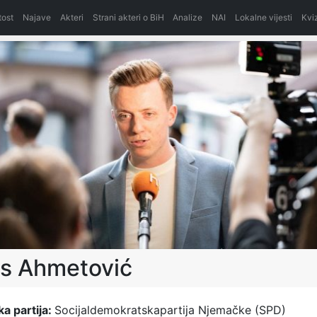
itost
Najave
Akteri
Strani akteri o BiH
Analize
NAI
Lokalne vijesti
Kvi
is Ahmetović
ka partija:
Socijaldemokratskapartija Njemačke (SPD)