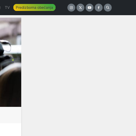
z
TV
Predizborna obećanja