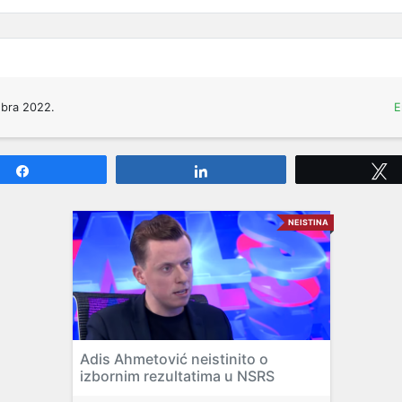
obra 2022.
E
Share
Share
NEISTINA
Adis Ahmetović neistinito o
izbornim rezultatima u NSRS