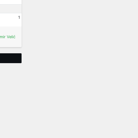
1
mir Velić
Tweet