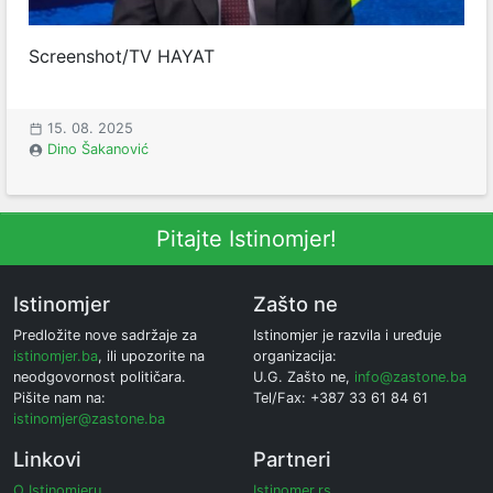
Screenshot/TV HAYAT
15. 08. 2025
Dino Šakanović
Pitajte Istinomjer!
Istinomjer
Zašto ne
Predložite nove sadržaje za
Istinomjer je razvila i uređuje
istinomjer.ba
, ili upozorite na
organizacija:
neodgovornost političara.
U.G. Zašto ne,
info@zastone.ba
Pišite nam na:
Tel/Fax: +387 33 61 84 61
istinomjer@zastone.ba
Linkovi
Partneri
O Istinomjeru
Istinomer.rs