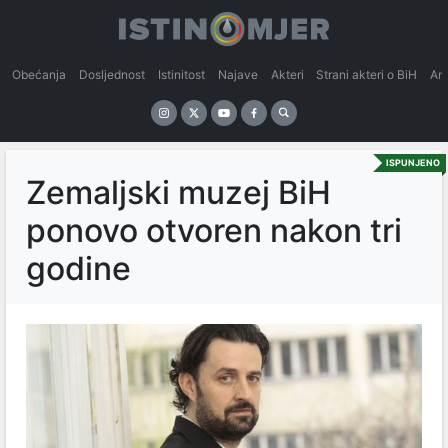
Obećanja
Dosljednost
Istinitost
Najave
Akteri
Strani akteri o BiH
An
ISPUNJENO
Zemaljski muzej BiH
ponovo otvoren nakon tri
godine