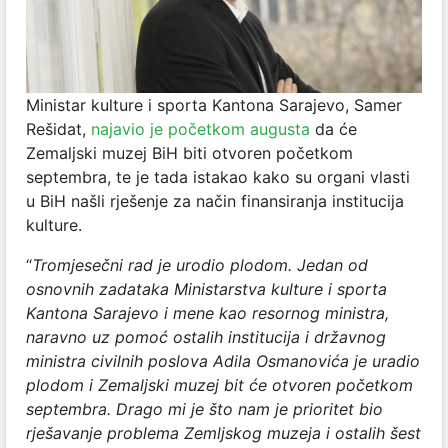
Ministar kulture i sporta Kantona Sarajevo, Samer
Rešidat,
najavio je početkom augusta
da će
Zemaljski muzej BiH biti otvoren početkom
septembra, te je tada istakao kako su organi vlasti
u BiH našli rješenje za način finansiranja institucija
kulture.
“
Tromjesečni rad je urodio plodom. Jedan od
osnovnih zadataka Ministarstva kulture i sporta
Kantona Sarajevo i mene kao resornog ministra,
naravno uz pomoć ostalih institucija i državnog
ministra civilnih poslova Adila Osmanovića je uradio
plodom i Zemaljski muzej bit će otvoren početkom
septembra. Drago mi je što nam je prioritet bio
rješavanje problema Zemljskog muzeja i ostalih šest