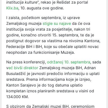
institucija kulture
“, rekao je Rešidat za portal
Klix.ba
, 10. augusta ove godine.
I zaista, početkom septembra, iz uprave
Zemaljskog muzeja
stigle su najave
da će ova
institucija svoja vrata za posjetitelje, nakon tri
godine, konačno otvoriti 15. septembra, te da je
postignut dogovor sa vlastima na nivoima Kantona,
Federacije BiH i BiH, koje su obećale uplatiti novac
neophodan za funkcionisanje Muzeja.
Na press konferenciji,
održanoj 10. septembra
, sada
v
eć bivši direktor
Zemaljskog muzeja BiH, Adnan
Busuladžić je javnosti predočio informaciju o uplati
sredstava. Prema informacijama koje je iznjeo,
Kanton Sarajevo je do tog datuma uplatio
kompletan iznos planiranih sredstava u visini od
134.000 KM.
S obzirom da Zemaljski muzej BiH, ceremonijom