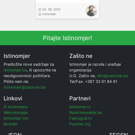
04. 06. 2015
Istinomjer
Pitajte Istinomjer!
Istinomjer
Zašto ne
Predložite nove sadržaje za
Istinomjer je razvila i uređuje
istinomjer.ba
, ili upozorite na
organizacija:
neodgovornost političara.
U.G. Zašto ne,
info@zastone.ba
Pišite nam na:
Tel/Fax: +387 33 61 84 61
istinomjer@zastone.ba
Linkovi
Partneri
O Istinomjeru
Istinomer.rs
Metodologija
Raskrinkavanje.ba
Istinomjer tim
Faktograf.hr
Kontakt
Poynter.org