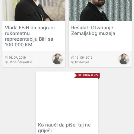
Vlada FBiH da nagradi
Rešidat: Otvaranje
rukometnu
Zemaljskog muzeja
reprezentaciju BiH sa
100.000 KM
16. 07. 2019
15. 09. 2015
Denis Čarkadžić
Istinomjer
NEISPUNJENO
Ko nauči da piše, taj ne
griješi