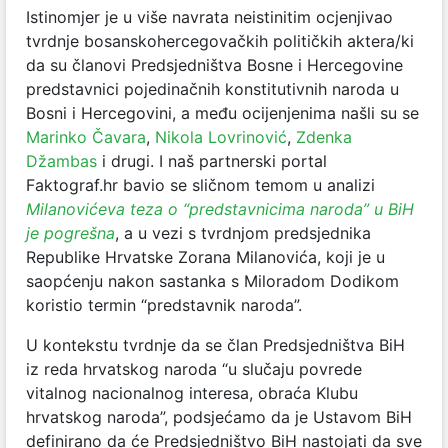
Istinomjer je u više navrata neistinitim ocjenjivao
tvrdnje bosanskohercegovačkih političkih aktera/ki
da su članovi Predsjedništva Bosne i Hercegovine
predstavnici pojedinačnih konstitutivnih naroda u
Bosni i Hercegovini, a među ocijenjenima našli su se
Marinko Čavara
,
Nikola Lovrinović
,
Zdenka
Džambas
i drugi. I naš partnerski portal
Faktograf.hr bavio se sličnom temom u analizi
Milanovićeva teza o “predstavnicima naroda” u BiH
je pogrešna
, a u vezi s tvrdnjom predsjednika
Republike Hrvatske Zorana Milanovića, koji je u
saopćenju nakon sastanka s Miloradom Dodikom
koristio termin “predstavnik naroda”.
U kontekstu tvrdnje da se član Predsjedništva BiH
iz reda hrvatskog naroda “u slučaju povrede
vitalnog nacionalnog interesa, obraća Klubu
hrvatskog naroda”, podsjećamo da je Ustavom BiH
definirano da će Predsjedništvo BiH nastojati da sve