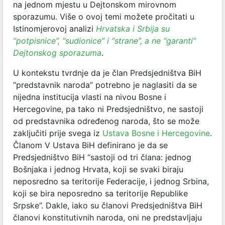
na jednom mjestu u Dejtonskom mirovnom
sporazumu. Više o ovoj temi možete pročitati u
Istinomjerovoj analizi
Hrvatska i Srbija su
“potpisnice”, “sudionice” i “strane”, a ne “garanti”
Dejtonskog sporazuma
.
U kontekstu tvrdnje da je član Predsjedništva BiH
“predstavnik naroda” potrebno je naglasiti da se
nijedna institucija vlasti na nivou Bosne i
Hercegovine, pa tako ni Predsjedništvo, ne sastoji
od predstavnika određenog naroda, što se može
zaključiti prije svega iz
Ustava Bosne i Hercegovine
.
Članom V Ustava BiH definirano je da se
Predsjedništvo BiH “sastoji od tri člana: jednog
Bošnjaka i jednog Hrvata, koji se svaki biraju
neposredno sa teritorije Federacije, i jednog Srbina,
koji se bira neposredno sa teritorije Republike
Srpske”. Dakle, iako su članovi Predsjedništva BiH
članovi konstitutivnih naroda, oni ne predstavljaju