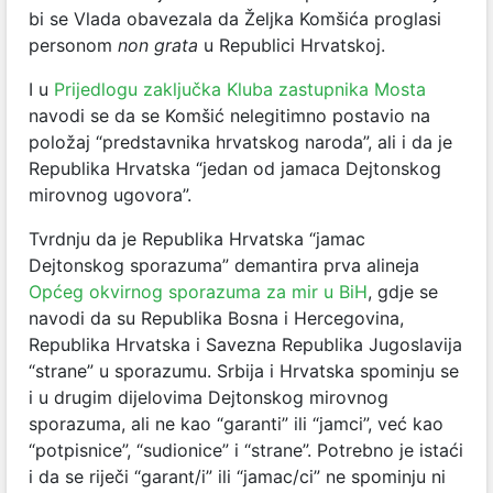
bi se Vlada obavezala da Željka Komšića proglasi
personom
non grata
u Republici Hrvatskoj.
I u
Prijedlogu zaključka Kluba zastupnika Mosta
navodi se da se Komšić nelegitimno postavio na
položaj “predstavnika hrvatskog naroda”, ali i da je
Republika Hrvatska “jedan od jamaca Dejtonskog
mirovnog ugovora”.
Tvrdnju da je Republika Hrvatska “jamac
Dejtonskog sporazuma” demantira prva alineja
Općeg okvirnog sporazuma za mir u BiH
, gdje se
navodi da su Republika Bosna i Hercegovina,
Republika Hrvatska i Savezna Republika Jugoslavija
“strane” u sporazumu. Srbija i Hrvatska spominju se
i u drugim dijelovima Dejtonskog mirovnog
sporazuma, ali ne kao “garanti” ili “jamci”, već kao
“potpisnice”, “sudionice” i “strane”. Potrebno je istaći
i da se riječi “garant/i” ili “jamac/ci” ne spominju ni