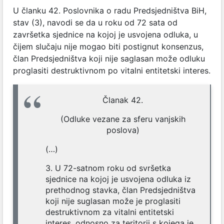
U članku 42. Poslovnika o radu Predsjedništva BiH,
stav (3), navodi se da u roku od 72 sata od
završetka sjednice na kojoj je usvojena odluka, u
čijem slučaju nije mogao biti postignut konsenzus,
član Predsjedništva koji nije saglasan može odluku
proglasiti destruktivnom po vitalni entitetski interes.
Članak 42.
(Odluke vezane za sferu vanjskih
poslova)
(…)
3. U 72-satnom roku od svršetka
sjednice na kojoj je usvojena odluka iz
prethodnog stavka, član Predsjedništva
koji nije suglasan može je proglasiti
destruktivnom za vitalni entitetski
interes, odnosno za teritorij s kojega je