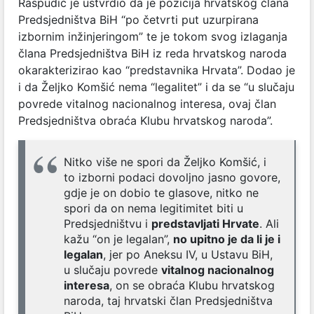
Raspudić je ustvrdio da je pozicija hrvatskog člana
Predsjedništva BiH “po četvrti put uzurpirana
izbornim inžinjeringom” te je tokom svog izlaganja
člana Predsjedništva BiH iz reda hrvatskog naroda
okarakterizirao kao “predstavnika Hrvata”. Dodao je
i da Željko Komšić nema “legalitet” i da se “u slučaju
povrede vitalnog nacionalnog interesa, ovaj član
Predsjedništva obraća Klubu hrvatskog naroda”.
Nitko više ne spori da Željko Komšić, i
to izborni podaci dovoljno jasno govore,
gdje je on dobio te glasove, nitko ne
spori da on nema legitimitet biti u
Predsjedništvu i
predstavljati Hrvate
. Ali
kažu “on je legalan”,
no upitno je da li je i
legalan
, jer po Aneksu IV, u Ustavu BiH,
u slučaju povrede
vitalnog nacionalnog
interesa
, on se obraća Klubu hrvatskog
naroda, taj hrvatski član Predsjedništva