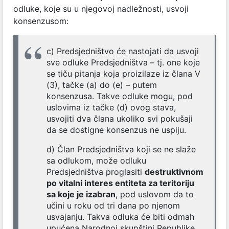
odluke, koje su u njegovoj nadležnosti, usvoji
konsenzusom:
c) Predsjedništvo će nastojati da usvoji
sve odluke Predsjedništva – tj. one koje
se tiču pitanja koja proizilaze iz člana V
(3), tačke (a) do (e) – putem
konsenzusa. Takve odluke mogu, pod
uslovima iz tačke (d) ovog stava,
usvojiti dva člana ukoliko svi pokušaji
da se dostigne konsenzus ne uspiju.
d) Član Predsjedništva koji se ne slaže
sa odlukom, može odluku
Predsjedništva proglasiti
destruktivnom
po vitalni interes entiteta za teritoriju
sa koje je izabran
, pod uslovom da to
učini u roku od tri dana po njenom
usvajanju. Takva odluka će biti odmah
upućena Narodnoj skupštini Republike