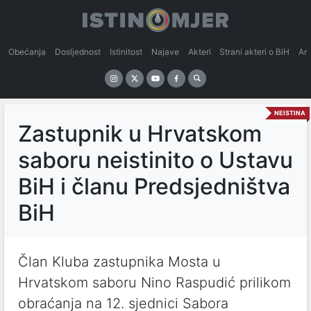
Obećanja
Dosljednost
Istinitost
Najave
Akteri
Strani akteri o BiH
An
NEISTINA
Zastupnik u Hrvatskom
saboru neistinito o Ustavu
BiH i članu Predsjedništva
BiH
Član Kluba zastupnika Mosta u
Hrvatskom saboru Nino Raspudić prilikom
obraćanja na 12. sjednici Sabora