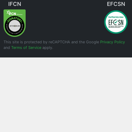
IFCN
EFCSN
This site is protected by reCAPTCHA and the Google
Privacy Policy
and
Terms of Service
apply.