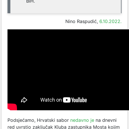
BiH.
Nino Raspudić,
6.10.2022.
Podsjećamo, Hrvatski sabor
nedavno je
na dnevni
red uvrstio zaključak Kluba zastupnika Mosta kojim