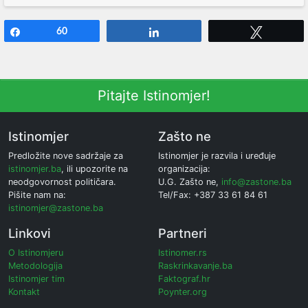
Share
60
Share
Tweet
Pitajte Istinomjer!
Istinomjer
Zašto ne
Predložite nove sadržaje za
Istinomjer je razvila i uređuje
istinomjer.ba
, ili upozorite na
organizacija:
neodgovornost političara.
U.G. Zašto ne,
info@zastone.ba
Pišite nam na:
Tel/Fax: +387 33 61 84 61
istinomjer@zastone.ba
Linkovi
Partneri
O Istinomjeru
Istinomer.rs
Metodologija
Raskrinkavanje.ba
Istinomjer tim
Faktograf.hr
Kontakt
Poynter.org