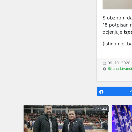
S obzirom da 
18 potpisan 
ocjenjuje
isp
(Istinomjer.b
09. 10. 2020
Biljana Livanč
Share
ANALIZE