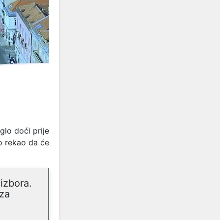
lo doći prije
no rekao da će
izbora.
 za