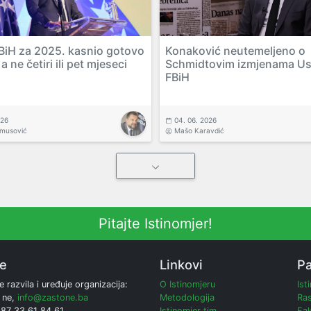
BiH za 2025. kasnio gotovo
Konaković neutemeljeno o
a ne četiri ili pet mjeseci
Schmidtovim izmjenama Us
FBiH
026
04. 06. 2026
amusović
Mašo Karavdić
Pitajte Istinomjer!
ne
Linkovi
Pa
e razvila i uređuje organizacija:
O Istinomjeru
Ist
 ne,
info@zastone.ba
Metodologija
Ras
387 33 61 84 61
Istinomjer tim
Fak