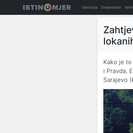
Obećanja
Dosljednost
Istin
Zahtje
lokani
Kako je to
i Pravda, 
Sarajevo (