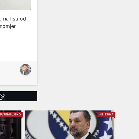
 na listi od
inomjer
Tweet
EUTEMELJENO
NEISTINA