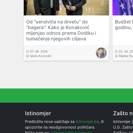
Od “sendviča na drvetu” do
Budžet 
“bagera”: Kako je Konaković
godinu, 
mijenjao odnos prema Dodiku i
tumačenje njegovih ciljeva
07. 08. 2026
22. 06. 2
Mašo Karavdić
Rijalda R
Istinomjer
Zašto 
Predložite nove sadržaje za
istinomjer.ba
, ili
Istinomjer j
upozorite na neodgovornost političara.
U.G. Zašto
Pišite nam na:
istinomjer@zastone.ba
Tel/Fax: +