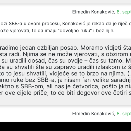
Elmedin Konaković,
8. se
ozi SBB-a u ovom procesu, Konaković je rekao da je riječ o
ože vjerovati, te da imaju “dovoljno ruku” i bez njih.
radimo jedan ozbiljan posao. Moramo vidjeti št
sta radi. Njima se ne može vjerovati, s obzirom
 su uradili dosad, čas su ovdje – čas su tamo.
da su shvatili šta su zapravo uradili izlaskom iz 
ko to jesu shvatili, vidjeće se to brzo na njima. 
mo ruke bez SBB-a, ja nisam fan velike saradn
ektno s SBB-om, ali nas je četvorica, pošto ja n
er ove cijele priče, to će biti dogovor ove četiri 
Elmedin Konaković,
8. se