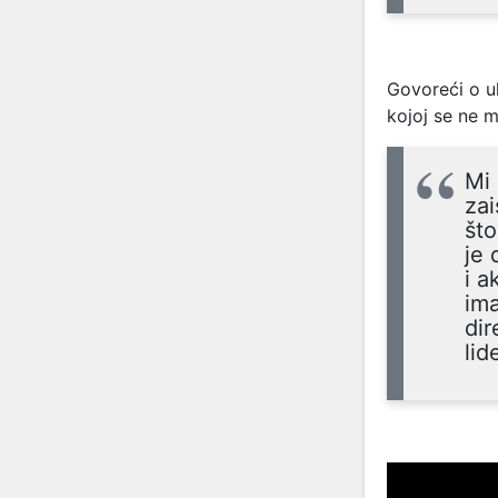
Govoreći o ul
kojoj se ne m
Mi 
zai
što
je 
i a
ima
dir
lid