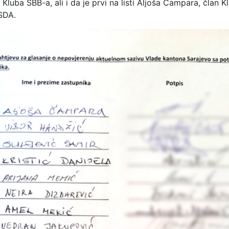
 Kluba SBB-a, ali i da je prvi na listi Aljoša Čampara, član K
 SDA.