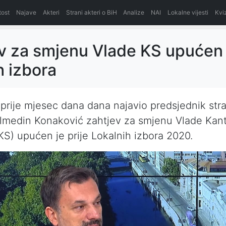
itost
Najave
Akteri
Strani akteri o BiH
Analize
NAI
Lokalne vijesti
Kvi
v za smjenu Vlade KS upućen 
h izbora
 prije mjesec dana dana najavio predsjednik st
Elmedin Konaković zahtjev za smjenu Vlade Kan
KS) upućen je prije Lokalnih izbora 2020.