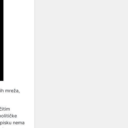
ih mreža,
čitim
olitičke
 spisku nema