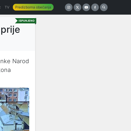
z
TV
Predizborna obećanja
ISPUNJENO
prije
ranke Narod
tona