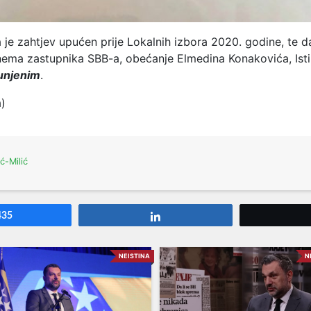
je zahtjev upućen prije Lokalnih izbora 2020. godine, te da
nema zastupnika SBB-a, obećanje Elmedina Konakovića, Ist
unjenim
.
a)
ić-Milić
435
Share
NEISTINA
N