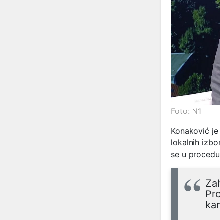
Foto: N1
Konaković je
lokalnih izbo
se u procedur
Zah
Pro
ka