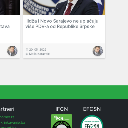
Ilidža i Novo Sarajevo ne uplaćuju
tava
više PDV-a od Republike Srpske
20. 05. 2026
Mašo Karavdić
rtneri
IFCN
EFCSN
inomer.rs
krinkavanje.ba
tograf.hr