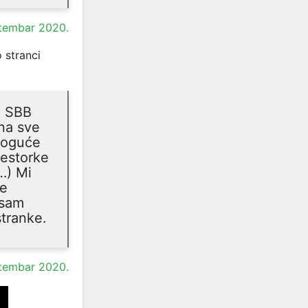
ptembar 2020.
 stranci
a SBB
 na sve
 Moguće
šestorke
(…) Mi
je
isam
stranke.
ptembar 2020.