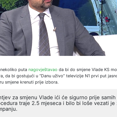
 nekoliko puta
nagovještavao
da bi do smjene Vlade KS mog
ra, da bi gostujući u “Danu uživo” televizije N1 prvi put jas
u smjene krenuti prije izbora.
tjev za smjenu Vlade ići će sigurno prije samih 
cedura traje 2.5 mjeseca i bilo bi loše vezati je
mpanju.