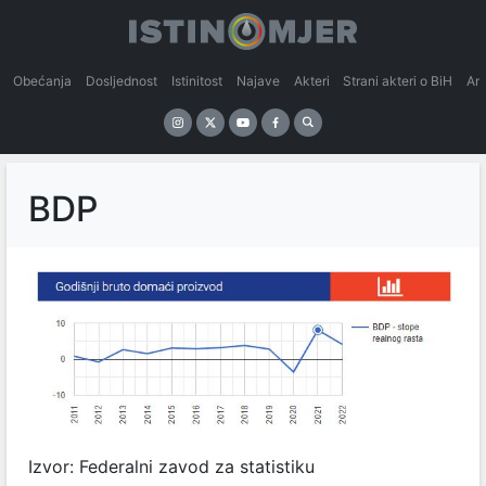
Obećanja
Dosljednost
Istinitost
Najave
Akteri
Strani akteri o BiH
An
BDP
Izvor: Federalni zavod za statistiku