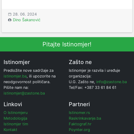
28. 06. 2024
Dino Šakanović
Pitajte Istinomjer!
Istinomjer
Zašto ne
Predložite nove sadržaje za
Istinomjer je razvila i uređuje
istinomjer.ba
, ili upozorite na
organizacija:
neodgovornost političara.
U.G. Zašto ne,
info@zastone.ba
Pišite nam na:
Tel/Fax: +387 33 61 84 61
istinomjer@zastone.ba
Linkovi
Partneri
O Istinomjeru
Istinomer.rs
Metodologija
Raskrinkavanje.ba
Istinomjer tim
Faktograf.hr
Kontakt
Poynter.org