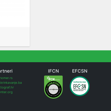
rtneri
IFCN
EFCSN
inomer.rs
krinkavanje.ba
tograf.hr
nter.org