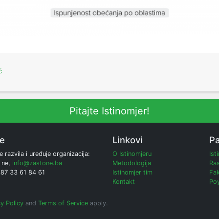
ć
Pitajte Istinomjer!
ne
Linkovi
Pa
e razvila i uređuje organizacija:
O Istinomjeru
Ist
 ne,
info@zastone.ba
Metodologija
Ras
387 33 61 84 61
Istinomjer tim
Fak
Kontakt
Poy
y Policy
and
Terms of Service
apply.