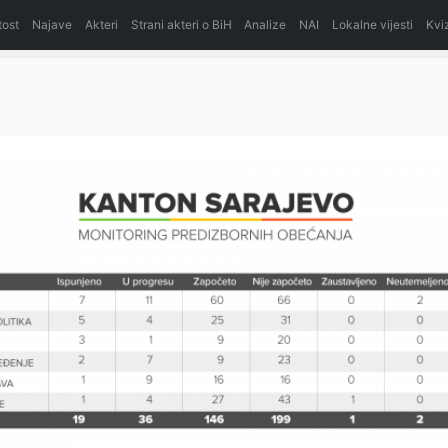
itost
Najave
Akteri
Strani akteri o BiH
Analize
NAI
Lokalne vijesti
Kvi