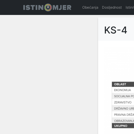
Obećanja
Dosljednost
Istin
KS-4