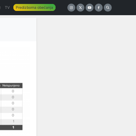
z
TV
Predizborna obećanja