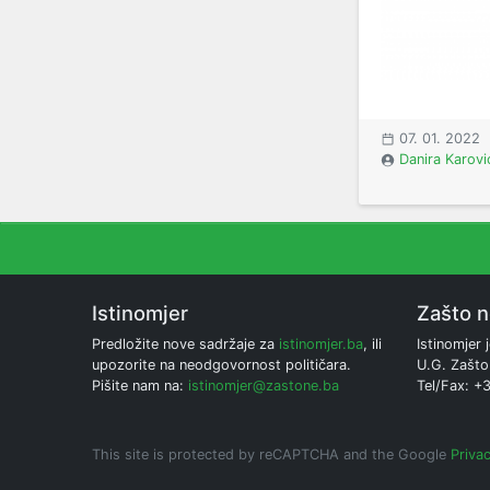
07. 01. 2022
Danira Karovi
Istinomjer
Zašto 
Predložite nove sadržaje za
istinomjer.ba
, ili
Istinomjer j
upozorite na neodgovornost političara.
U.G. Zašto
Pišite nam na:
istinomjer@zastone.ba
Tel/Fax: +
This site is protected by reCAPTCHA and the Google
Privac