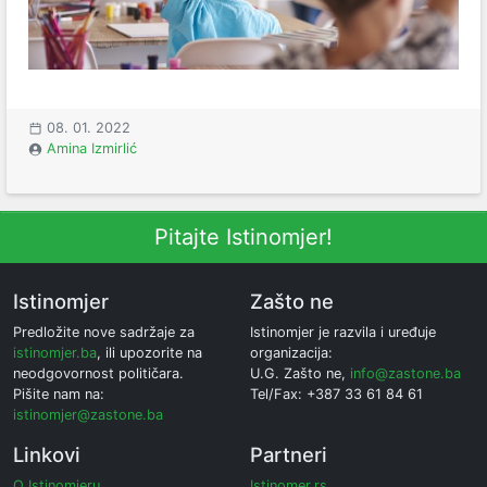
08. 01. 2022
Amina Izmirlić
Pitajte Istinomjer!
Istinomjer
Zašto ne
Predložite nove sadržaje za
Istinomjer je razvila i uređuje
istinomjer.ba
, ili upozorite na
organizacija:
neodgovornost političara.
U.G. Zašto ne,
info@zastone.ba
Pišite nam na:
Tel/Fax: +387 33 61 84 61
istinomjer@zastone.ba
Linkovi
Partneri
O Istinomjeru
Istinomer.rs