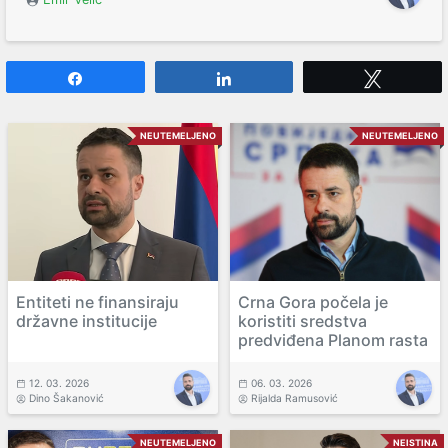
Share
Share
Tweet
NEUTEMELJENO
NEUTEMELJENO
Entiteti ne finansiraju
Crna Gora počela je
državne institucije
koristiti sredstva
predviđena Planom rasta
12. 03. 2026
06. 03. 2026
Dino Šakanović
Rijalda Ramusović
NEUTEMELJENO
NEISTINA