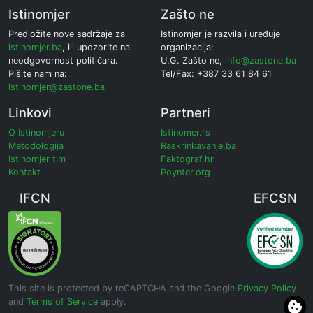
Istinomjer
Zašto ne
Predložite nove sadržaje za
Istinomjer je razvila i uređuje
istinomjer.ba
, ili upozorite na
organizacija:
neodgovornost političara.
U.G. Zašto ne,
info@zastone.ba
Pišite nam na:
Tel/Fax: +387 33 61 84 61
istinomjer@zastone.ba
Linkovi
Partneri
O Istinomjeru
Istinomer.rs
Metodologija
Raskrinkavanje.ba
Istinomjer tim
Faktograf.hr
Kontakt
Poynter.org
IFCN
EFCSN
This site is protected by reCAPTCHA and the Google
Privacy Policy
and
Terms of Service
apply.