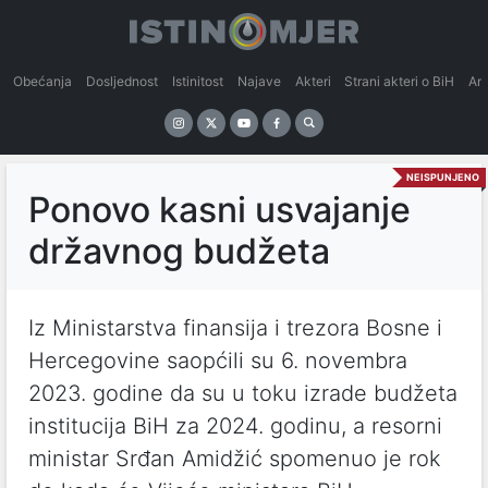
Obećanja
Dosljednost
Istinitost
Najave
Akteri
Strani akteri o BiH
An
NEISPUNJENO
Ponovo kasni usvajanje
državnog budžeta
Iz Ministarstva finansija i trezora Bosne i
Hercegovine saopćili su 6. novembra
2023. godine da su u toku izrade budžeta
institucija BiH za 2024. godinu, a resorni
ministar Srđan Amidžić spomenuo je rok