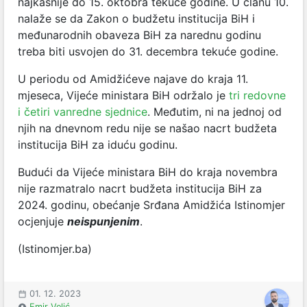
najkasnije do 15. oktobra tekuće godine. U članu 10.
nalaže se da Zakon o budžetu institucija BiH i
međunarodnih obaveza BiH za narednu godinu
treba biti usvojen do 31. decembra tekuće godine.
U periodu od Amidžićeve najave do kraja 11.
mjeseca, Vijeće ministara BiH održalo je
tri redovne
i četiri vanredne sjednice
. Međutim, ni na jednoj od
njih na dnevnom redu nije se našao nacrt budžeta
institucija BiH za iduću godinu.
Budući da Vijeće ministara BiH do kraja novembra
nije razmatralo nacrt budžeta institucija BiH za
2024. godinu, obećanje Srđana Amidžića Istinomjer
ocjenjuje
neispunjenim
.
(Istinomjer.ba)
01. 12. 2023
Emir Velić