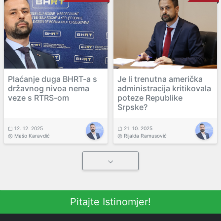
Plaćanje duga BHRT-a s
Je li trenutna američka
državnog nivoa nema
administracija kritikovala
veze s RTRS-om
poteze Republike
Srpske?
12. 12. 2025
21. 10. 2025
Mašo Karavdić
Rijalda Ramusović
Pitajte Istinomjer!