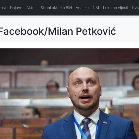
itost
Najave
Akteri
Strani akteri o BiH
Analize
NAI
Lokalne vijesti
Kvi
 Facebook/Milan Petković