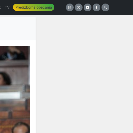
z
TV
Predizborna obećanja