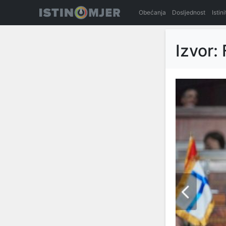
Obećanja
Dosljednost
Istin
Izvor: