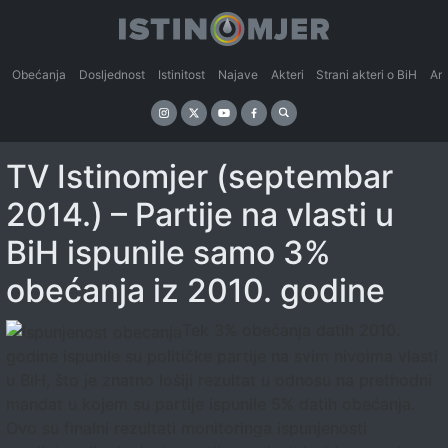
Obećanja
Dosljednost
Istinitost
Najave
Akteri
Strani akteri o BiH
An
TV Istinomjer (septembar
2014.) – Partije na vlasti u
BiH ispunile samo 3%
obećanja iz 2010. godine
Tek 3% obećanja datih 2010.
godine ispunile su političke partije na svim nivoima vlasti
u BiH, što je znatno lošiji rezultat u odnosu na prethodni
mandat u kojem su partije ispunile 5% datih obećanja.
Ovo su finalni rezultati monitoringa ispunjenosti