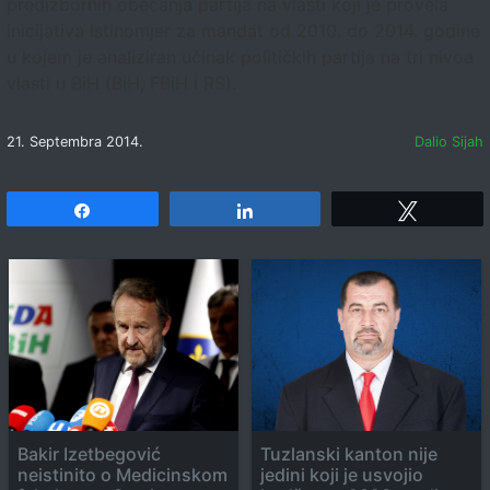
predizbornih obećanja partija na vlasti koji je provela
inicijativa Istinomjer za mandat od 2010. do 2014. godine
u kojem je analiziran učinak političkih partija na tri nivoa
vlasti u BiH (BiH, FBiH i RS).
21. Septembra 2014.
Dalio Sijah
Share
Share
Tweet
Bakir Izetbegović
Tuzlanski kanton nije
neistinito o Medicinskom
jedini koji je usvojio