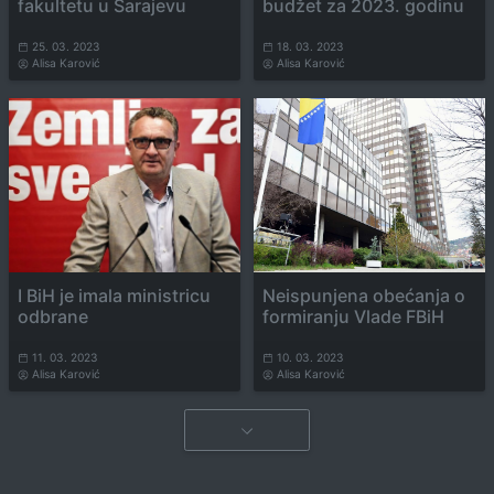
fakultetu u Sarajevu
budžet za 2023. godinu
25. 03. 2023
18. 03. 2023
Alisa Karović
Alisa Karović
I BiH je imala ministricu
Neispunjena obećanja o
odbrane
formiranju Vlade FBiH
11. 03. 2023
10. 03. 2023
Alisa Karović
Alisa Karović