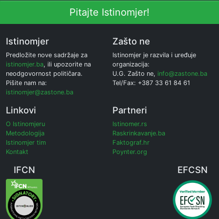
Pitajte Istinomjer!
Istinomjer
Zašto ne
Predložite nove sadržaje za
Istinomjer je razvila i uređuje
istinomjer.ba
, ili upozorite na
organizacija:
neodgovornost političara.
U.G. Zašto ne,
info@zastone.ba
Pišite nam na:
Tel/Fax: +387 33 61 84 61
istinomjer@zastone.ba
Linkovi
Partneri
O Istinomjeru
Istinomer.rs
Metodologija
Raskrinkavanje.ba
Istinomjer tim
Faktograf.hr
Kontakt
Poynter.org
IFCN
EFCSN