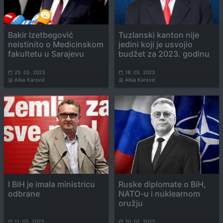
Bakir Izetbegović
Tuzlanski kanton nije
neistinito o Medicinskom
jedini koji je usvojio
fakultetu u Sarajevu
budžet za 2023. godinu
25. 03. 2023
18. 03. 2023
Alisa Karović
Alisa Karović
I BiH je imala ministricu
Ruske diplomate o BiH,
odbrane
NATO-u i nuklearnom
oružju
11. 03. 2023
20. 02. 2023