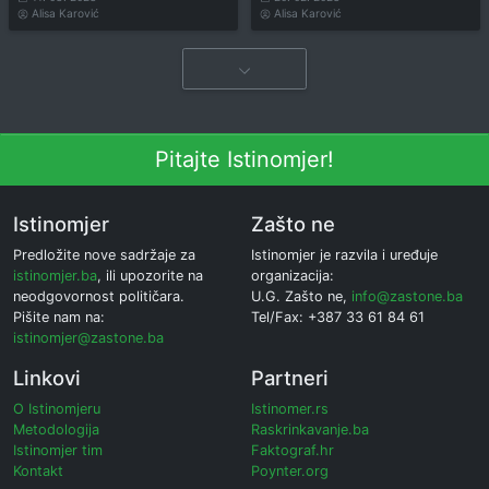
Alisa Karović
Alisa Karović
Pitajte Istinomjer!
Istinomjer
Zašto ne
Predložite nove sadržaje za
Istinomjer je razvila i uređuje
istinomjer.ba
, ili upozorite na
organizacija:
neodgovornost političara.
U.G. Zašto ne,
info@zastone.ba
Pišite nam na:
Tel/Fax: +387 33 61 84 61
istinomjer@zastone.ba
Linkovi
Partneri
O Istinomjeru
Istinomer.rs
Metodologija
Raskrinkavanje.ba
Istinomjer tim
Faktograf.hr
Kontakt
Poynter.org