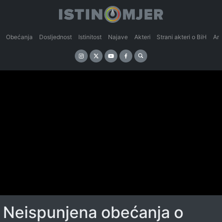
Obećanja
Dosljednost
Istinitost
Najave
Akteri
Strani akteri o BiH
An
Neispunjena obećanja o