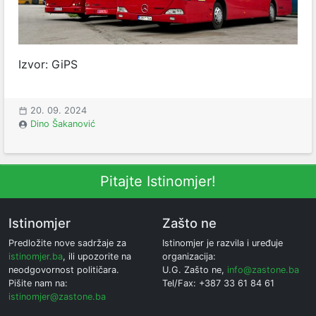
Izvor: GiPS
20. 09. 2024
Dino Šakanović
Pitajte Istinomjer!
Istinomjer
Zašto ne
Predložite nove sadržaje za
Istinomjer je razvila i uređuje
istinomjer.ba
, ili upozorite na
organizacija:
neodgovornost političara.
U.G. Zašto ne,
info@zastone.ba
Pišite nam na:
Tel/Fax: +387 33 61 84 61
istinomjer@zastone.ba