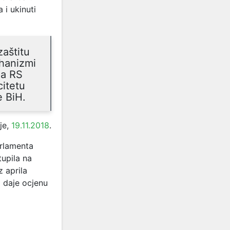
i ukinuti
zaštitu
ehanizmi
da RS
itetu
e BiH.
je,
19.11.2018
.
arlamenta
tupila na
 aprila
 daje ocjenu