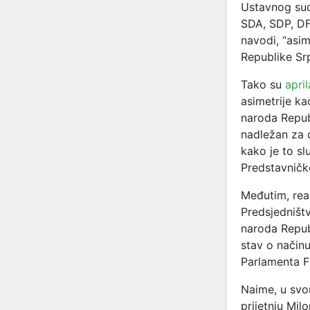
Ustavnog suda
SDA, SDP, DF 
navodi, “asi
Republike Sr
Tako su
apri
asimetrije k
naroda Repub
nadležan za 
kako je to s
Predstavničk
Međutim, rea
Predsjedništ
naroda Repub
stav o način
Parlamenta F
Naime, u sv
prijetnju Mil