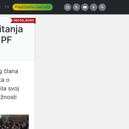
z
TV
Predizborna obećanja
NEDOSLJEDNO
itanja
 PF
g člana
ka o
la svoj
ežnosti