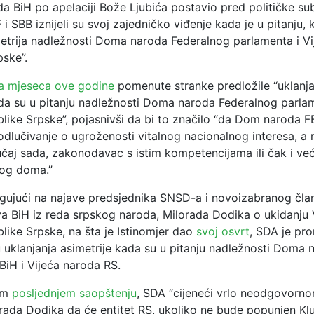
 BiH po apelaciji Bože Ljubića postavio pred političke sub
i SBB iznijeli su svoj zajedničko viđenje kada je u pitanju,
metrija nadležnosti Doma naroda Federalnog parlamenta i V
pske”.
la mjeseca ove godine
pomenute stranke predložile “uklanja
ada su u pitanju nadležnosti Doma naroda Federalnog parlam
like Srpske”, pojasnivši da bi to značilo “da Dom naroda 
odlučivanje o ugroženosti vitalnog nacionalnog interesa, a 
lučaj sada, zakonodavac s istim kompetencijama ili čak i ve
og doma.”
gujući na najave predsjednika SNSD-a i novoizabranog čla
va BiH iz reda srpskog naroda, Milorada Dodika o ukidanju 
like Srpske, na šta je Istinomjer dao
svoj osvrt
, SDA je pro
u uklanjanja asimetrije kada su u pitanju nadležnosti Doma 
BiH i Vijeća naroda RS.
om
posljednjem saopštenju
, SDA “cijeneći vrlo neodgovornom
orada Dodika da će entitet RS, ukoliko ne bude popunjen Kl