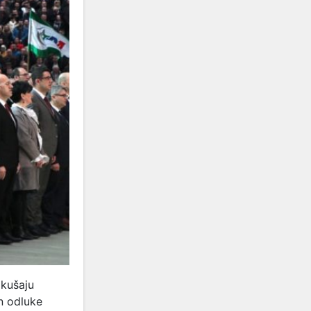
okušaju
n odluke