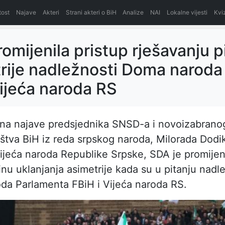
itost
Najave
Akteri
Strani akteri o BiH
Analize
NAI
Lokalne vijesti
Kvi
omijenila pristup rješavanju p
rije nadležnosti Doma naroda
Vijeća naroda RS
 na najave predsjednika SNSD-a i novoizabrano
štva BiH iz reda srpskog naroda, Milorada Dodi
ijeća naroda Republike Srpske, SDA je promijeni
inu uklanjanja asimetrije kada su u pitanju nadl
da Parlamenta FBiH i Vijeća naroda RS.