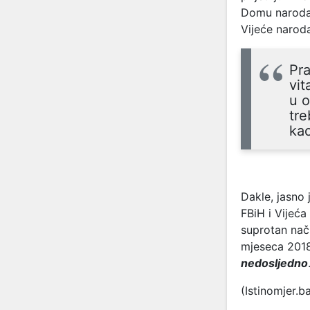
Domu naroda 
Vijeće naroda
Pra
vit
u o
tr
kao
Dakle, jasno
FBiH i Vijeć
suprotan nač
mjeseca 2018
nedosljedno
(Istinomjer.b