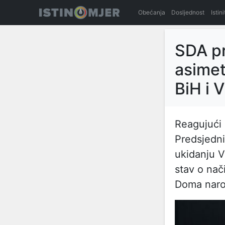
Obećanja
Dosljednost
Istin
SDA pr
asimet
BiH i 
Reagujući
Predsjedni
ukidanju V
stav o nač
Doma naro