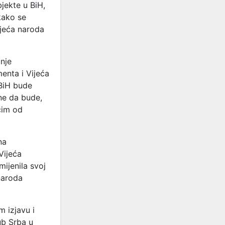
jekte u BiH,
 kako se
ijeća naroda
nje
enta i Vijeća
FBiH bude
ne da bude,
ćim od
na
Vijeća
mijenila svoj
naroda
 izjavu i
ub Srba u