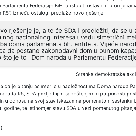
Parlamenta Federacije BiH, pristupiti ustavnim promjenama 
 RS”, između ostalog, predlaže novo rješenje:
vo rješenje je, a to će SDA i predložiti, da se u 
alnog nacionalnog interesa uvedu simetrični m
ba doma parlamenata bh. entiteta. Vijeće naro
eba da postane zakonodavni dom u punom kapac
 što je to i Dom naroda u Parlamentu Federacij
Stranka demokratske akci
 je da je pitanju asimterije u nadležnostima Doma naroda P
a naroda RS, SDA posljednjim saopštenjem u potpunosti pris
in u odnosu na svoj stav iskazan na pomenutom sastanku iz
. godine, te Istinomjer stavu SDA u vezi pomenutog pitanja
.
a)