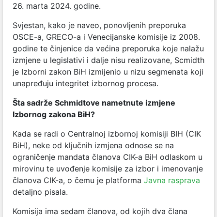
26. marta 2024. godine.
Svjestan, kako je naveo, ponovljenih preporuka
OSCE-a, GRECO-a i Venecijanske komisije iz 2008.
godine te činjenice da većina preporuka koje nalažu
izmjene u legislativi i dalje nisu realizovane, Scmidth
je Izborni zakon BiH izmijenio u nizu segmenata koji
unapređuju integritet izbornog procesa.
Šta sadrže Schmidtove nametnute izmjene
Izbornog zakona BiH?
Kada se radi o Centralnoj izbornoj komisiji BIH (CIK
BiH), neke od ključnih izmjena odnose se na
ograničenje mandata članova CIK-a BiH odlaskom u
mirovinu te uvođenje komisije za izbor i imenovanje
članova CIK-a, o čemu je platforma
Javna rasprava
detaljno pisala.
Komisija ima sedam članova, od kojih dva člana