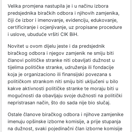
Velika promjena nastupila je i u načinu izbora
predsjednika biračkih odbora i njihovih zamjenika,
čiji će izbor i imenovanje, evidenciju, edukovanje,
certificiranje i ocjenjivanje, uz propisane procedure
i uslove, ubuduće vršiti CIK BiH.
Novitet u ovom dijelu jeste i da predsjednik
biračkog odbora i njegov zamjenik ne smiju biti
članovi političke stranke niti obavljati dužnost u
tijelima političke stranke, udruženja ili fondacije
koja je organizaciono ili finansijski povezana s
političkom strankom niti smiju biti uključeni u bilo
kakve aktivnosti političke stranke te moraju biti u
mogućnosti da obavljaju svoje dužnosti na politički
nepristrasan način, što do sada nije bio slučaj.
Ostale članove biračkog odbora i njihove zamjenike
imenuju opšinske izborne komisije, a prije stupanja
na dužnost, svaki pojedinačni član izborne komisije