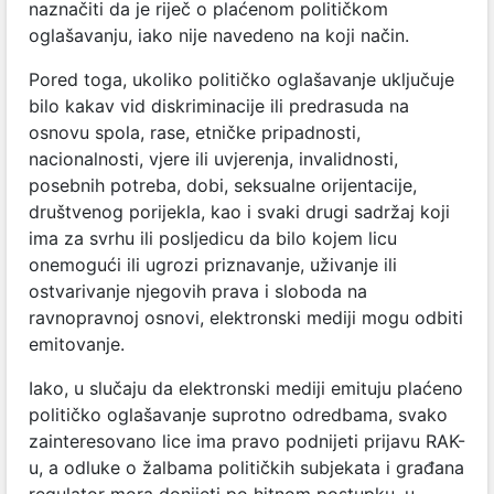
naznačiti da je riječ o plaćenom političkom
oglašavanju, iako nije navedeno na koji način.
Pored toga, ukoliko političko oglašavanje uključuje
bilo kakav vid diskriminacije ili predrasuda na
osnovu spola, rase, etničke pripadnosti,
nacionalnosti, vjere ili uvjerenja, invalidnosti,
posebnih potreba, dobi, seksualne orijentacije,
društvenog porijekla, kao i svaki drugi sadržaj koji
ima za svrhu ili posljedicu da bilo kojem licu
onemogući ili ugrozi priznavanje, uživanje ili
ostvarivanje njegovih prava i sloboda na
ravnopravnoj osnovi, elektronski mediji mogu odbiti
emitovanje.
Iako, u slučaju da elektronski mediji emituju plaćeno
političko oglašavanje suprotno odredbama, svako
zainteresovano lice ima pravo podnijeti prijavu RAK-
u, a odluke o žalbama političkih subjekata i građana
regulator mora donijeti po hitnom postupku, u