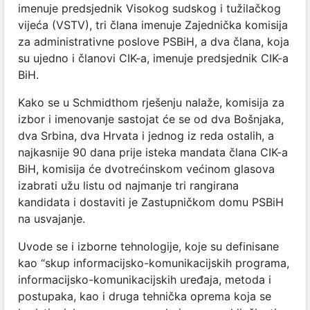
imenuje predsjednik Visokog sudskog i tužilačkog
vijeća (VSTV), tri člana imenuje Zajednička komisija
za administrativne poslove PSBiH, a dva člana, koja
su ujedno i članovi CIK-a, imenuje predsjednik CIK-a
BiH.
Kako se u Schmidthom rješenju nalaže, komisija za
izbor i imenovanje sastojat će se od dva Bošnjaka,
dva Srbina, dva Hrvata i jednog iz reda ostalih, a
najkasnije 90 dana prije isteka mandata člana CIK-a
BiH, komisija će dvotrećinskom većinom glasova
izabrati užu listu od najmanje tri rangirana
kandidata i dostaviti je Zastupničkom domu PSBiH
na usvajanje.
Uvode se i izborne tehnologije, koje su definisane
kao “skup informacijsko-komunikacijskih programa,
informacijsko­-komunikacijskih uređaja, metoda i
postupaka, kao i druga tehnička oprema koja se