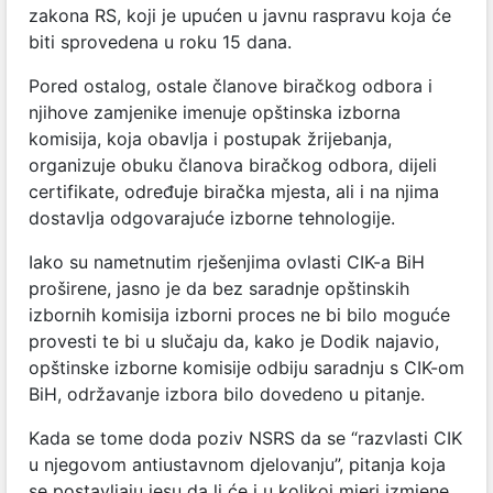
zakona RS, koji je upućen u javnu raspravu koja će
biti sprovedena u roku 15 dana.
Pored ostalog, ostale članove biračkog odbora i
njihove zamjenike imenuje opštinska izborna
komisija, koja obavlja i postupak žrijebanja,
organizuje obuku članova biračkog odbora, dijeli
certifikate, određuje biračka mjesta, ali i na njima
dostavlja odgovarajuće izborne tehnologije.
Iako su nametnutim rješenjima ovlasti CIK-a BiH
proširene, jasno je da bez saradnje opštinskih
izbornih komisija izborni proces ne bi bilo moguće
provesti te bi u slučaju da, kako je Dodik najavio,
opštinske izborne komisije odbiju saradnju s CIK-om
BiH, održavanje izbora bilo dovedeno u pitanje.
Kada se tome doda poziv NSRS da se “razvlasti CIK
u njegovom antiustavnom djelovanju”, pitanja koja
se postavljaju jesu da li će i u kolikoj mjeri izmjene