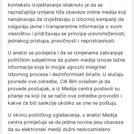
kontekstu izvještavanja istaknuto je da se
naznačajnija izmjena tiče obaveze
online
medija koji
namjeravaju da izvještavaju o izbornoj kampanji da
osiguraju javne i transparentne informacije o svom
vlasništvu i pridržavaju se principa uravnoteženosti,
jednakog pristupa, pravičnosti i nepristrasnosti.
U analizi se podsjeća i da se izmjenama zabranjuje
političkim subjektima da putem medija iznose lažne
informacije koje bi mogle ugroziti integritet
izbornog procesa i dezinformisati birače. U slučaju
povrede ove odredbe, CIK BiH ovlašten je da
provede postupak, a iz Medija centra postavili su
pitanje na koji će se način ove odredbe provoditi i
kakve će biti sankcije ukoliko se one ne poštuju.
U okviru političkog oglašavanja, u analizi Medija
centra primjećuje se da jedina novina jesu obaveze
da su elektronski mediji dužni nedvosmisleno