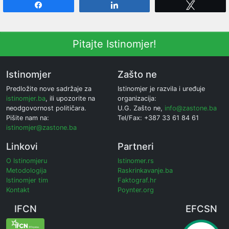
Share
Share
Tweet
Pitajte Istinomjer!
Istinomjer
Zašto ne
Predložite nove sadržaje za
Istinomjer je razvila i uređuje
istinomjer.ba
, ili upozorite na
organizacija:
neodgovornost političara.
U.G. Zašto ne,
info@zastone.ba
Pišite nam na:
Tel/Fax: +387 33 61 84 61
istinomjer@zastone.ba
Linkovi
Partneri
O Istinomjeru
Istinomer.rs
Metodologija
Raskrinkavanje.ba
Istinomjer tim
Faktograf.hr
Kontakt
Poynter.org
IFCN
EFCSN