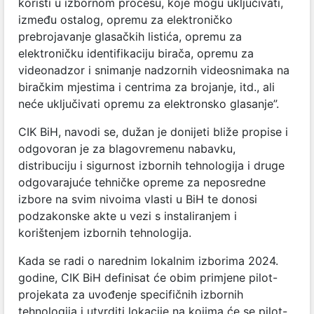
koristi u izbornom procesu, koje mogu uključivati,
između ostalog, opremu za elektroničko
prebrojavanje glasačkih listića, opremu za
elektroničku identifikaciju birača, opremu za
videonadzor i snimanje nadzornih videosnimaka na
biračkim mjestima i centrima za brojanje, itd., ali
neće uključivati opremu za elektronsko glasanje”.
CIK BiH, navodi se, dužan je donijeti bliže propise i
odgovoran је za blagovremenu nabavku,
distribuciju i sigurnost izbornih tehnologija i druge
odgovarajuće tehničke opreme za neposredne
izbore na svim nivoima vlasti u BiH te donosi
podzakonske akte u vezi s instaliranjem i
korištenjem izbornih tehnologija.
Kada se radi o narednim lokalnim izborima 2024.
godine, CIK BiH definisat će obim primjene pilot-
projekata za uvođenje specifičnih izbornih
tehnologija i utvrditi lokacije na kojima će se pilot-