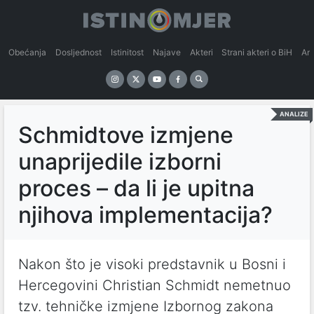
Obećanja
Dosljednost
Istinitost
Najave
Akteri
Strani akteri o BiH
An
ANALIZE
Schmidtove izmjene
unaprijedile izborni
proces – da li je upitna
njihova implementacija?
Nakon što je visoki predstavnik u Bosni i
Hercegovini Christian Schmidt nemetnuo
tzv. tehničke izmjene Izbornog zakona