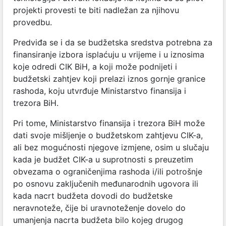
projekti provesti te biti nadležan za njihovu
provedbu.
Predviđa se i da se budžetska sredstva potrebna za
finansiranje izbora isplaćuju u vrijeme i u iznosima
koje odredi CIK BiH, a koji može podnijeti i
budžetski zahtjev koji prelazi iznos gornje granice
rashoda, koju utvrđuje Ministarstvo finansija i
trezora BiH.
Pri tome, Ministarstvo finansija i trezora BiH može
dati svoje mišljenje o budžetskom zahtjevu CIK-a,
ali bez mogućnosti njegove izmjene, osim u slučaju
kada je budžet CIK-a u suprotnosti s preuzetim
obvezama o ograničenjima rashoda i/ili potrošnje
po osnovu zaključenih međunarodnih ugovora ili
kada nacrt budžeta dovodi do budžetske
neravnoteže, čije bi uravnoteženje dovelo do
umanjenja nacrta budžeta bilo kojeg drugog