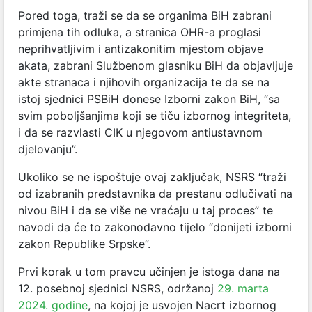
Pored toga, traži se da se organima BiH zabrani
primjena tih odluka, a stranica OHR-a proglasi
neprihvatljivim i antizakonitim mjestom objave
akata, zabrani Službenom glasniku BiH da objavljuje
akte stranaca i njihovih organizacija te da se na
istoj sjednici PSBiH donese Izborni zakon BiH, “sa
svim poboljšanjima koji se tiču izbornog integriteta,
i da se razvlasti CIK u njegovom antiustavnom
djelovanju”.
Ukoliko se ne ispoštuje ovaj zaključak, NSRS “traži
od izabranih predstavnika da prestanu odlučivati na
nivou BiH i da se više ne vraćaju u taj proces” te
navodi da će to zakonodavno tijelo “donijeti izborni
zakon Republike Srpske”.
Prvi korak u tom pravcu učinjen je istoga dana na
12. posebnoj sjednici NSRS, održanoj
29. marta
2024. godine
,
na kojoj je usvojen Nacrt izbornog