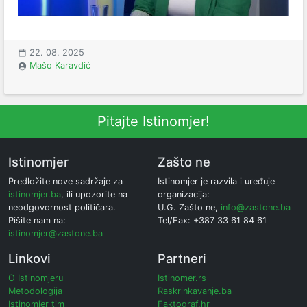
22. 08. 2025
Mašo Karavdić
Pitajte Istinomjer!
Istinomjer
Zašto ne
Predložite nove sadržaje za
Istinomjer je razvila i uređuje
istinomjer.ba
, ili upozorite na
organizacija:
neodgovornost političara.
U.G. Zašto ne,
info@zastone.ba
Pišite nam na:
Tel/Fax: +387 33 61 84 61
istinomjer@zastone.ba
Linkovi
Partneri
O Istinomjeru
Istinomer.rs
Metodologija
Raskrinkavanje.ba
Istinomjer tim
Faktograf.hr