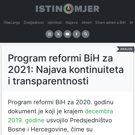
Obećanja
Dosljednost
Istinitost
Najave
Akteri
Strani akteri o BiH
An
ANALIZE
Program reformi BiH za
2021: Najava kontinuiteta
i transparentnosti
Program reformi BiH za 2020. godinu
dokument je koji je krajem
decembra
2019. godine
usvojilo Predsjedništvo
Bosne i Hercegovine, čime su