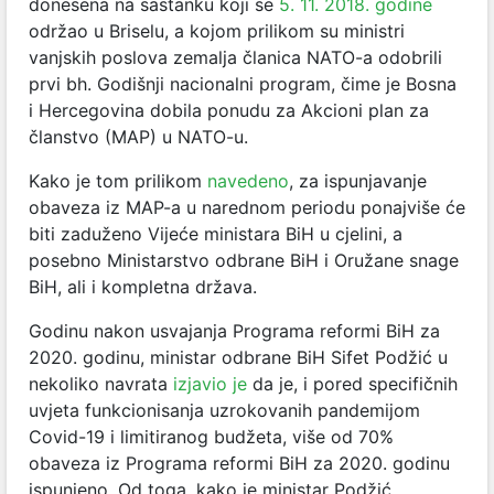
donesena na sastanku koji se
5. 11. 2018. godine
održao u Briselu, a kojom prilikom su ministri
vanjskih poslova zemalja članica NATO-a odobrili
prvi bh. Godišnji nacionalni program, čime je Bosna
i Hercegovina dobila ponudu za Akcioni plan za
članstvo (MAP) u NATO-u.
Kako je tom prilikom
navedeno
, za ispunjavanje
obaveza iz MAP-a u narednom periodu ponajviše će
biti zaduženo Vijeće ministara BiH u cjelini, a
posebno Ministarstvo odbrane BiH i Oružane snage
BiH, ali i kompletna država.
Godinu nakon usvajanja Programa reformi BiH za
2020. godinu, ministar odbrane BiH Sifet Podžić u
nekoliko navrata
izjavio je
da je, i pored specifičnih
uvjeta funkcionisanja uzrokovanih pandemijom
Covid-19 i limitiranog budžeta, više od 70%
obaveza iz Programa reformi BiH za 2020. godinu
ispunjeno. Od toga, kako je ministar Podžić