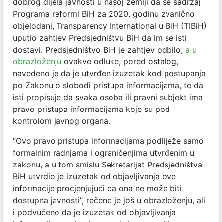
dobrog dijela javnosti u našoj zemlji da se sadržaj
Programa reformi BiH za 2020. godinu zvanično
objelodani, Transparency International u BiH (TIBiH)
uputio zahtjev Predsjedništvu BiH da im se isti
dostavi. Predsjedništvo BiH je zahtjev odbilo,
a u
obrazloženju
ovakve odluke, pored ostalog,
navedeno je da je utvrđen izuzetak kod postupanja
po Zakonu o slobodi pristupa informacijama, te da
isti propisuje da svaka osoba ili pravni subjekt ima
pravo pristupa informacijama koje su pod
kontrolom javnog organa.
“Ovo pravo pristupa informacijama podliježe samo
formalnim radnjama i ograničenjima utvrđenim u
zakonu, a u tom smislu Sekretarijat Predsjedništva
BiH utvrdio je izuzetak od objavljivanja ove
informacije procjenjujući da ona ne može biti
dostupna javnosti”, rečeno je još u obrazloženju, ali
i podvučeno da je izuzetak od objavljivanja