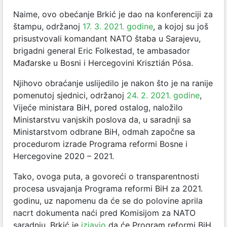
Naime, ovo obećanje Brkić je dao na konferenciji za
štampu, održanoj
17. 3. 2021. godine
, a kojoj su još
prisustvovali komandant NATO štaba u Sarajevu,
brigadni general Eric Folkestad, te ambasador
Mađarske u Bosni i Hercegovini Krisztián Pósa.
Njihovo obraćanje uslijedilo je nakon što je na ranije
pomenutoj sjednici, održanoj
24. 2. 2021. godine
,
Vijeće ministara BiH, pored ostalog, naložilo
Ministarstvu vanjskih poslova da, u saradnji sa
Ministarstvom odbrane BiH, odmah započne sa
procedurom izrade Programa reformi Bosne i
Hercegovine 2020 – 2021.
Tako, ovoga puta, a govoreći o transparentnosti
procesa usvajanja Programa reformi BiH za 2021.
godinu, uz napomenu da će se do polovine aprila
nacrt dokumenta naći pred Komisijom za NATO
saradnju, Brkić je
izjavio
da će Program reformi BiH