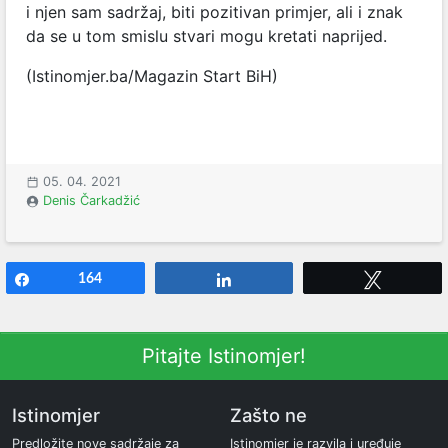
i njen sam sadržaj, biti pozitivan primjer, ali i znak
da se u tom smislu stvari mogu kretati naprijed.
(Istinomjer.ba/Magazin Start BiH)
05. 04. 2021
Denis Čarkadžić
Share
164
Share
Tweet
Pitajte Istinomjer!
Istinomjer
Zašto ne
Predložite nove sadržaje za
Istinomjer je razvila i uređuje