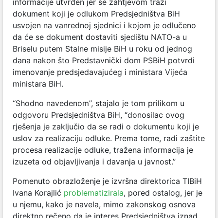
informacije utvrđen jer se zahtjevom traži
dokument koji je odlukom Predsjedništva BiH
usvojen na vanrednoj sjednici i kojom je odlučeno
da će se dokument dostaviti sjedištu NATO-a u
Briselu putem Stalne misije BiH u roku od jednog
dana nakon što Predstavnički dom PSBiH potvrdi
imenovanje predsjedavajućeg i ministara Vijeća
ministara BiH.
“Shodno navedenom”, stajalo je tom prilikom u
odgovoru Predsjedništva BiH, “donosilac ovog
rješenja je zaključio da se radi o dokumentu koji je
uslov za realizaciju odluke. Prema tome, radi zaštite
procesa realizacije odluke, tražena informacija je
izuzeta od objavljivanja i davanja u javnost.”
Pomenuto obrazloženje je izvršna direktorica TIBiH
Ivana Korajlić
problematizirala
, pored ostalog, jer je
u njemu, kako je navela, mimo zakonskog osnova
direktno rečeno da je interes Predsjedništva iznad