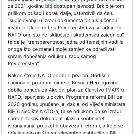
za 2021. godinu biti dostupan javnosti. Brkić je tom
prilikom otišao i korak dalje, ustvrdivši da će u
“sudjelovanju u izradi dokumenta biti uključene i
institucije koje rade u Povjerenstvu za suradnju za
NATO-om, što ne isključuje i akademsku zajednicu”,
te da je “transparentnost jedna od temeljnih vodilja
onoga što će mene i moje zamjenike određivati
spram donošenja odluka u radu samog
Povjerenstva”.
Nakon što je NATO odobrio prvi bh. Godišnji
nacionalni program, čime je Bosna i Hercegovina
dobila ponudu za Akcioni plan za članstvo (MAP) u
NATO, ispunjeno u okviru Programa reformi BiH za
2020 godinu, upućeno je, dakle, od Vijeća ministara
BiH u sjedište NATO-a, te se odlukom da se izradi
naredni takav dokument ulazi u kontinuitet
ispunjavanja preuzetih obaveza i reformi, a koje se
odvijaju nakon što su relevantne institucije u BiH