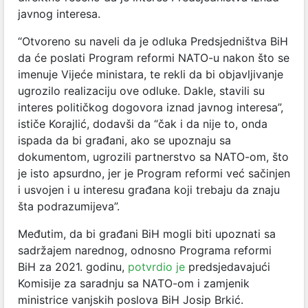
javnog interesa.
“Otvoreno su naveli da je odluka Predsjedništva BiH
da će poslati Program reformi NATO-u nakon što se
imenuje Vijeće ministara, te rekli da bi objavljivanje
ugrozilo realizaciju ove odluke. Dakle, stavili su
interes političkog dogovora iznad javnog interesa”,
ističe Korajlić, dodavši da “čak i da nije to, onda
ispada da bi građani, ako se upoznaju sa
dokumentom, ugrozili partnerstvo sa NATO-om, što
je isto apsurdno, jer je Program reformi već sačinjen
i usvojen i u interesu građana koji trebaju da znaju
šta podrazumijeva”.
Međutim, da bi građani BiH mogli biti upoznati sa
sadržajem narednog, odnosno Programa reformi
BiH za 2021. godinu,
potvrdio je
predsjedavajući
Komisije za saradnju sa NATO-om i zamjenik
ministrice vanjskih poslova BiH Josip Brkić.