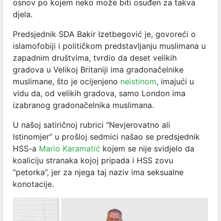
osnov po kojem neko može biti osuđen za takva
djela.
Predsjednik SDA Bakir Izetbegović je, govoreći o
islamofobiji i političkom predstavljanju muslimana u
zapadnim društvima, tvrdio da deset velikih
gradova u Velikoj Britaniji ima gradonačelnike
muslimane, što je ocijenjeno
neistinom
, imajući u
vidu da, od velikih gradova, samo London ima
izabranog gradonačelnika muslimana.
U našoj satiričnoj rubrici “Nevjerovatno ali
Istinomjer” u prošloj sedmici našao se predsjednik
HSS-a
Mario Karamatić
kojem se nije svidjelo da
koaliciju stranaka kojoj pripada i HSS zovu
“petorka”, jer za njega taj naziv ima seksualne
konotacije.