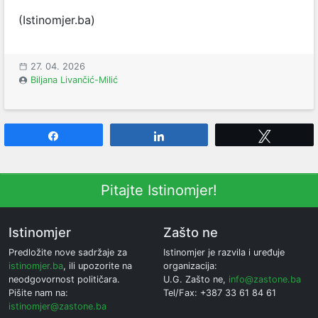
(Istinomjer.ba)
27. 04. 2026
Biljana Livančić-Milić
Share
Share
Tweet
Pitajte Istinomjer!
Istinomjer
Zašto ne
Predložite nove sadržaje za
Istinomjer je razvila i uređuje
istinomjer.ba
, ili upozorite na
organizacija:
neodgovornost političara.
U.G. Zašto ne,
info@zastone.ba
Pišite nam na:
Tel/Fax: +387 33 61 84 61
istinomjer@zastone.ba