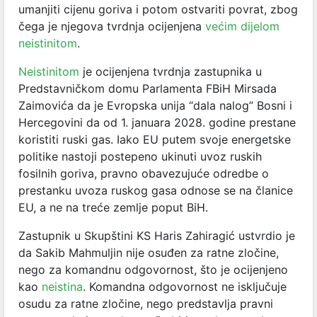
umanjiti cijenu goriva i potom ostvariti povrat, zbog
čega je njegova tvrdnja ocijenjena
većim dijelom
neistinitom
.
Neistinitom
je ocijenjena tvrdnja zastupnika u
Predstavničkom domu Parlamenta FBiH Mirsada
Zaimovića da je Evropska unija “dala nalog” Bosni i
Hercegovini da od 1. januara 2028. godine prestane
koristiti ruski gas. Iako EU putem svoje energetske
politike nastoji postepeno ukinuti uvoz ruskih
fosilnih goriva, pravno obavezujuće odredbe o
prestanku uvoza ruskog gasa odnose se na članice
EU, a ne na treće zemlje poput BiH.
Zastupnik u Skupštini KS Haris Zahiragić ustvrdio je
da Sakib Mahmuljin nije osuđen za ratne zločine,
nego za komandnu odgovornost, što je ocijenjeno
kao
neistina
. Komandna odgovornost ne isključuje
osudu za ratne zločine, nego predstavlja pravni