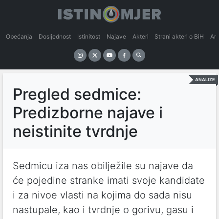
Obećanja
Dosljednost
Istinitost
Najave
Akteri
Strani akteri o BiH
An
ANALIZE
Pregled sedmice:
Predizborne najave i
neistinite tvrdnje
Sedmicu iza nas obilježile su najave da
će pojedine stranke imati svoje kandidate
i za nivoe vlasti na kojima do sada nisu
nastupale, kao i tvrdnje o gorivu, gasu i