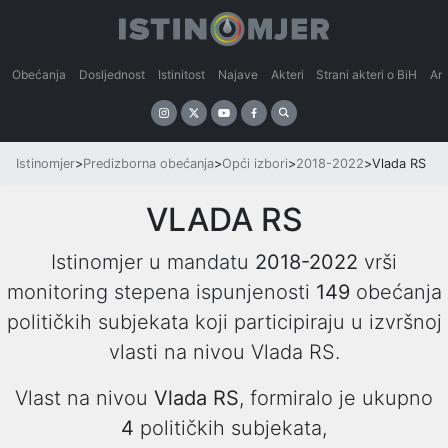
Obećanja
Dosljednost
Istinitost
Najave
Akteri
Strani akteri o BiH
An
Istinomjer
>
Predizborna obećanja
>
Opći izbori
>
2018-2022
>
Vlada RS
VLADA RS
Istinomjer u mandatu
2018-2022
vrši
monitoring stepena ispunjenosti
149
obećanja
političkih subjekata koji participiraju u izvršnoj
vlasti na nivou Vlada RS.
Vlast na nivou
Vlada RS
, formiralo je ukupno
4
političkih subjekata,