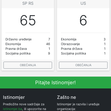
SP RS
US
65
6
Državno uređenje
7
Ekonomija
3
Ekonomija
46
Obrazovanje
1
Pravna država
1
Pravna država
1
Socijalna politika
9
Socijalna politika
1
OBEĆANJA
OBEĆANJA
Pitajte Istinomjer!
Istinomjer
Zašto ne
Predložite nove sadržaje za
Istinomjer je razvila i uređuje
istinomjer.ba
, ili upozorite na
organizacija: