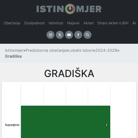
Obećanja
Dosljednost
Istinitost
Najave
Akteri
Strani akteri o BiH
An
Istinomjer
>
Predizborna obećanja
>
Lokalni izbori
>
2024-2028
>
Gradiška
GRADIŠKA
Ispunjeno
2
2