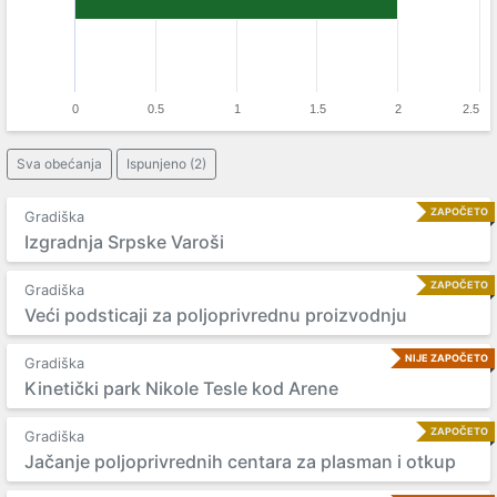
0
0.5
1
1.5
2
2.5
Sva obećanja
Ispunjeno (2)
ZAPOČETO
Gradiška
Izgradnja Srpske Varoši
ZAPOČETO
Gradiška
Veći podsticaji za poljoprivrednu proizvodnju
NIJE ZAPOČETO
Gradiška
Kinetički park Nikole Tesle kod Arene
ZAPOČETO
Gradiška
Jačanje poljoprivrednih centara za plasman i otkup