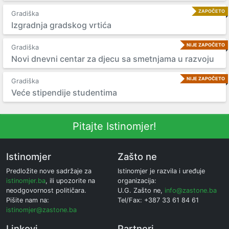
ZAPOČETO
Gradiška
Izgradnja gradskog vrtića
NIJE ZAPOČETO
Gradiška
Novi dnevni centar za djecu sa smetnjama u razvoju
NIJE ZAPOČETO
Gradiška
Veće stipendije studentima
Pitajte Istinomjer!
Istinomjer
Zašto ne
Predložite nove sadržaje za
Istinomjer je razvila i uređuje
istinomjer.ba
, ili upozorite na
organizacija:
neodgovornost političara.
U.G. Zašto ne,
info@zastone.ba
Pišite nam na:
Tel/Fax: +387 33 61 84 61
istinomjer@zastone.ba
Linkovi
Partneri