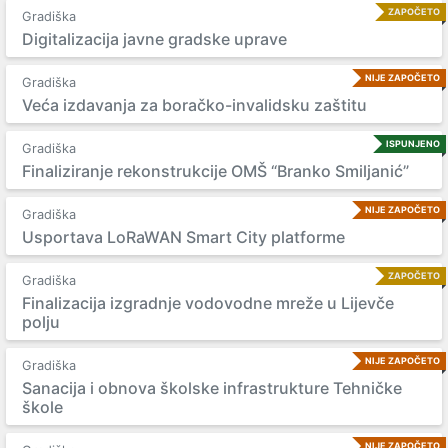
ZAPOČETO
Gradiška
Digitalizacija javne gradske uprave
NIJE ZAPOČETO
Gradiška
Veća izdavanja za boračko-invalidsku zaštitu
ISPUNJENO
Gradiška
Finaliziranje rekonstrukcije OMŠ “Branko Smiljanić”
NIJE ZAPOČETO
Gradiška
Usportava LoRaWAN Smart City platforme
ZAPOČETO
Gradiška
Finalizacija izgradnje vodovodne mreže u Lijevče
polju
NIJE ZAPOČETO
Gradiška
Sanacija i obnova školske infrastrukture Tehničke
škole
NIJE ZAPOČETO