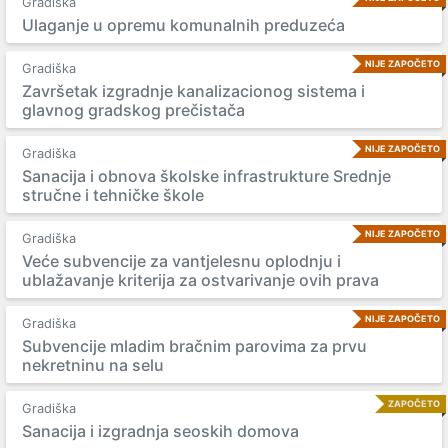
Gradiška
Ulaganje u opremu komunalnih preduzeća
NIJE ZAPOČETO
Gradiška
Završetak izgradnje kanalizacionog sistema i
glavnog gradskog prečistača
NIJE ZAPOČETO
Gradiška
Sanacija i obnova školske infrastrukture Srednje
stručne i tehničke škole
NIJE ZAPOČETO
Gradiška
Veće subvencije za vantjelesnu oplodnju i
ublažavanje kriterija za ostvarivanje ovih prava
NIJE ZAPOČETO
Gradiška
Subvencije mladim bračnim parovima za prvu
nekretninu na selu
ZAPOČETO
Gradiška
Sanacija i izgradnja seoskih domova