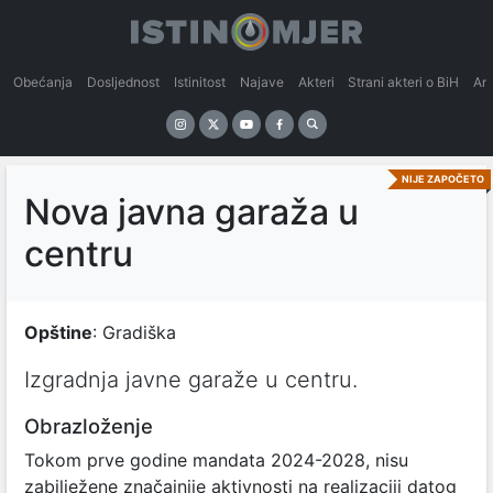
Obećanja
Dosljednost
Istinitost
Najave
Akteri
Strani akteri o BiH
An
NIJE ZAPOČETO
Nova javna garaža u
centru
Opštine
: Gradiška
Izgradnja javne garaže u centru.
Obrazloženje
Tokom prve godine mandata 2024-2028, nisu
zabilježene značajnije aktivnosti na realizaciji datog