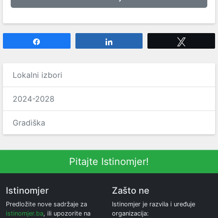
Share
Share
Tweet
Lokalni izbori
2024-2028
Gradiška
Pitajte Istinomjer!
Istinomjer
Zašto ne
Predložite nove sadržaje za
Istinomjer je razvila i uređuje
istinomjer.ba
, ili upozorite na
organizacija: