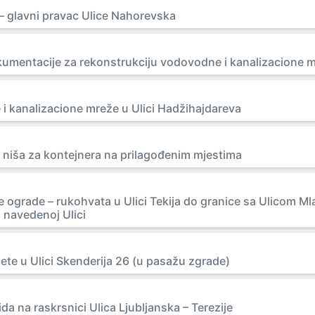
– glavni pravac Ulice Nahorevska
kumentacije za rekonstrukciju vodovodne i kanalizacione m
i kanalizacione mreže u Ulici Hadžihajdareva
 niša za kontejnera na prilagođenim mjestima
ne ograde – rukohvata u Ulici Tekija do granice sa Ulicom 
 navedenoj Ulici
jete u Ulici Skenderija 26 (u pasažu zgrade)
a na raskrsnici Ulica Ljubljanska – Terezije