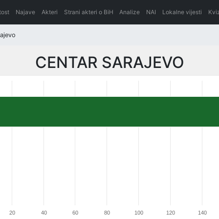
itost
Najave
Akteri
Strani akteri o BiH
Analize
NAI
Lokalne vijesti
Kvi
ajevo
CENTAR SARAJEVO
20
40
60
80
100
120
140