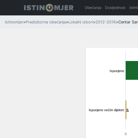
Obećanja
Dosljednost
Istin
Istinomjer
>
Predizborna obećanja
>
Lokalni izbori
>
2012-2016
>
Centar Sar
Ispunjeno
Ispunjeno većim dijelom
1
1
0