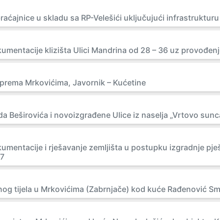
aćajnice u skladu sa RP-Velešići uključujući infrastrukturu
kumentacije klizišta Ulici Mandrina od 28 – 36 uz provođen
 prema Mrkovićima, Javornik – Kućetine
a Beširovića i novoizgrađene Ulice iz naselja „Vrtovo sunca
umentacije i rješavanje zemljišta u postupku izgradnje pje
97
tnog tijela u Mrkovićima (Zabrnjače) kod kuće Rađenović Smi