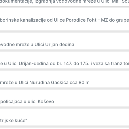
 dokumentacije, izgradnja vodovodne mreže u Ulici Mali S
 oborinske kanalizacije od Ulice Porodice Foht – MZ do gru
;
vodne mreže u Ulici Urijan dedina
e u Ulici Urijan-dedina od br. 147. do 175. i veza sa tranzit
mreže u Ulici Nurudina Gackića cca 80 m
 policajaca u ulici Koševo
trijske kuće“