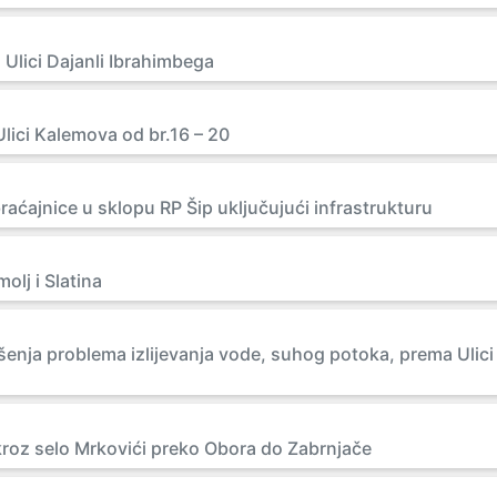
u Ulici Dajanli Ibrahimbega
lici Kalemova od br.16 – 20
aćajnice u sklopu RP Šip uključujući infrastrukturu
olj i Slatina
šenja problema izlijevanja vode, suhog potoka, prema Ulici
roz selo Mrkovići preko Obora do Zabrnjače