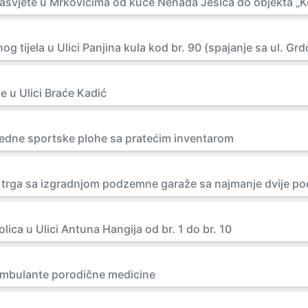
 rasvjete u Mrkovićima od kuće Nenada Ješića do objekta „
og tijela u Ulici Panjina kula kod br. 90 (spajanje sa ul. Grd
je u Ulici Braće Kadić
jedne sportske plohe sa pratećim inventarom
 trga sa izgradnjom podzemne garaže sa najmanje dvije p
lica u Ulici Antuna Hangija od br. 1 do br. 10
ambulante porodične medicine