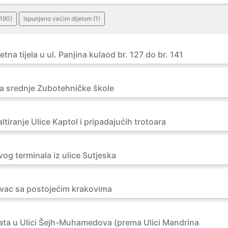
(190)
Ispunjeno većim dijelom (1)
jetna tijela u ul. Panjina kulaod br. 127 do br. 141
iza srednje Zubotehničke škole
ltiranje Ulice Kaptol i pripadajućih trotoara
og terminala iz ulice Sutjeska
ovac sa postojećim krakovima
ata u Ulici Šejh-Muhamedova (prema Ulici Mandrina