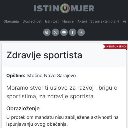
Obećanja
Dosljednost
Istinitost
Najave
Akteri
Strani akteri o BiH
An
NEISPUNJENO
Zdravlje sportista
Opštine
: Istočno Novo Sarajevo
Moramo stvoriti uslove za razvoj i brigu o
sportistima, za zdravlje sportista.
Obrazloženje
U proteklom mandatu nisu zabilježene aktivnosti na
ispunjavanju ovog obećanja.