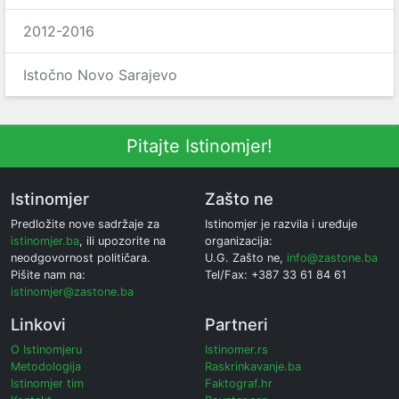
2012-2016
Istočno Novo Sarajevo
Pitajte Istinomjer!
Istinomjer
Zašto ne
Predložite nove sadržaje za
Istinomjer je razvila i uređuje
istinomjer.ba
, ili upozorite na
organizacija:
neodgovornost političara.
U.G. Zašto ne,
info@zastone.ba
Pišite nam na:
Tel/Fax: +387 33 61 84 61
istinomjer@zastone.ba
Linkovi
Partneri
O Istinomjeru
Istinomer.rs
Metodologija
Raskrinkavanje.ba
Istinomjer tim
Faktograf.hr