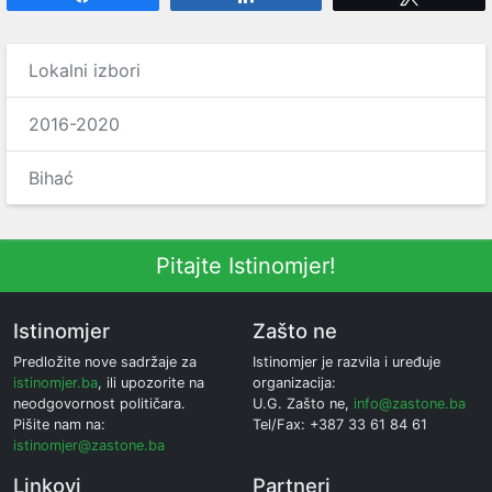
Lokalni izbori
2016-2020
Bihać
Pitajte Istinomjer!
Istinomjer
Zašto ne
Predložite nove sadržaje za
Istinomjer je razvila i uređuje
istinomjer.ba
, ili upozorite na
organizacija:
neodgovornost političara.
U.G. Zašto ne,
info@zastone.ba
Pišite nam na:
Tel/Fax: +387 33 61 84 61
istinomjer@zastone.ba
Linkovi
Partneri