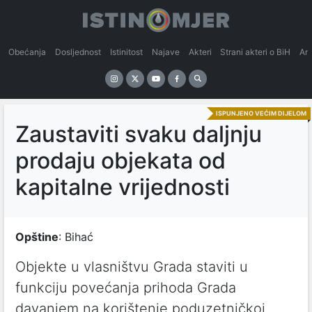
Obećanja
Dosljednost
Istinitost
Najave
Akteri
Strani akteri o BiH
An
ISPUNJENO VEĆIM DIJELOM
Zaustaviti svaku daljnju
prodaju objekata od
kapitalne vrijednosti
Opštine
: Bihać
Objekte u vlasništvu Grada staviti u
funkciju povećanja prihoda Grada
davanjem na korištenje poduzetničkoj