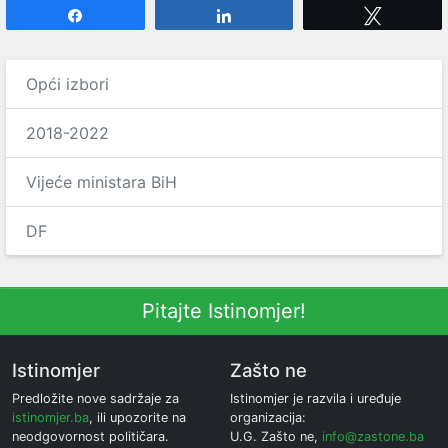
Share
Share
Tweet
Opći izbori
2018-2022
Vijeće ministara BiH
DF
Pitajte Istinomjer!
Istinomjer
Zašto ne
Predložite nove sadržaje za
Istinomjer je razvila i uređuje
istinomjer.ba
, ili upozorite na
organizacija:
neodgovornost političara.
U.G. Zašto ne,
info@zastone.ba