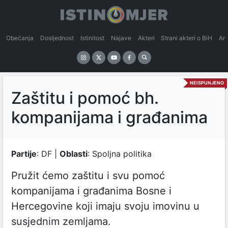
Obećanja
Dosljednost
Istinitost
Najave
Akteri
Strani akteri o BiH
An
NEISPUNJENO
Zaštitu i pomoć bh.
kompanijama i građanima
Partije
: DF |
Oblasti
: Spoljna politika
Pružit ćemo zaštitu i svu pomoć
kompanijama i građanima Bosne i
Hercegovine koji imaju svoju imovinu u
susjednim zemljama.