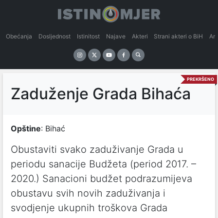
Obećanja
Dosljednost
Istinitost
Najave
Akteri
Strani akteri o BiH
An
PREKRŠENO
Zaduženje Grada Bihaća
Opštine
: Bihać
Obustaviti svako zaduživanje Grada u
periodu sanacije Budžeta (period 2017. –
2020.) Sanacioni budžet podrazumijeva
obustavu svih novih zaduživanja i
svodjenje ukupnih troškova Grada