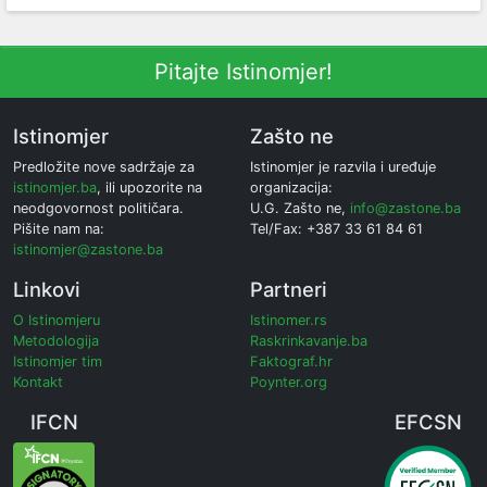
Pitajte Istinomjer!
Istinomjer
Zašto ne
Predložite nove sadržaje za
Istinomjer je razvila i uređuje
istinomjer.ba
, ili upozorite na
organizacija:
neodgovornost političara.
U.G. Zašto ne,
info@zastone.ba
Pišite nam na:
Tel/Fax: +387 33 61 84 61
istinomjer@zastone.ba
Linkovi
Partneri
O Istinomjeru
Istinomer.rs
Metodologija
Raskrinkavanje.ba
Istinomjer tim
Faktograf.hr
Kontakt
Poynter.org
IFCN
EFCSN