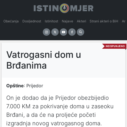
Obećanja
Dosljednost
Istinitost
Najave
Akteri
Strani akteri o BiH
An
NEISPUNJENO
Vatrogasni dom u
Brđanima
Opštine
: Prijedor
On je dodao da je Prijedor obezbijedio
7.000 KM za pokrivanje doma u zaseoku
Brđani, a da će na proljeće početi
izgradnja novog vatrogasnog doma.