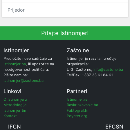
Prijedor
Pitajte Istinomjer!
Istinomjer
Zašto ne
Predložite nove sadržaje za
Istinomjer je razvila i uređuje
istinomjer.ba
, ili upozorite na
organizacija:
neodgovornost političara.
U.G. Zašto ne,
info@zastone.ba
Pišite nam na:
Tel/Fax: +387 33 61 84 61
istinomjer@zastone.ba
Linkovi
Partneri
O Istinomjeru
Istinomer.rs
Metodologija
Raskrinkavanje.ba
Istinomjer tim
Faktograf.hr
Kontakt
Poynter.org
IFCN
EFCSN