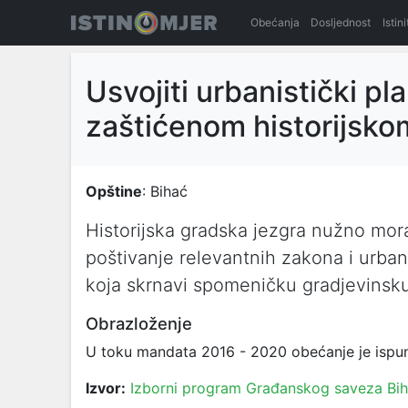
Obećanja
Dosljednost
Istin
Usvojiti urbanistički p
zaštićenom historijsk
Opštine
: Bihać
Historijska gradska jezgra nužno mora
poštivanje relevantnih zakona i urba
koja skrnavi spomeničku gradjevinsku 
Obrazloženje
U toku mandata 2016 - 2020 obećanje je ispunj
Izvor:
Izborni program Građanskog saveza Bi