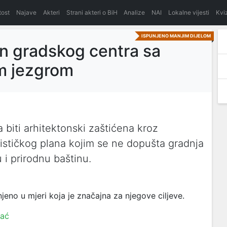
itost
Najave
Akteri
Strani akteri o BiH
Analize
NAI
Lokalne vijesti
Kvi
ISPUNJENO MANJIM DIJELOM
lan gradskog centra sa
om jezgrom
 biti arhitektonski zaštićena kroz
nističkog plana kojim se ne dopušta gradnja
i prirodnu baštinu.
eno u mjeri koja je značajna za njegove ciljeve.
hać