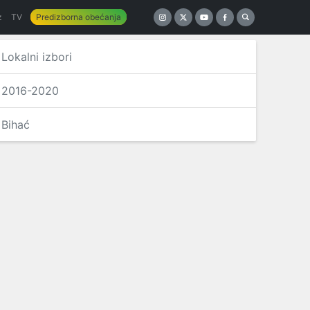
z
TV
Predizborna obećanja
Lokalni izbori
2016-2020
Bihać