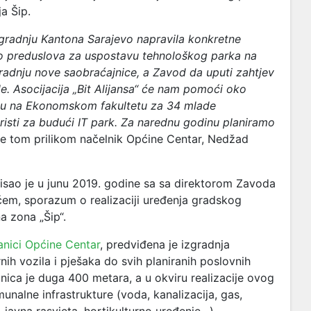
a Šip.
zgradnju Kantona Sarajevo napravila konkretne
kao preduslova za uspostavu tehnološkog parka na
gradnju nove saobraćajnice, a Zavod da uputi zahtjev
e. Asocijacija „Bit Alijansa“ će nam pomoći oko
oku na Ekonomskom fakultetu za 34 mlade
risti za budući IT park. Za narednu godinu planiramo
 je tom prilikom načelnik Općine Centar, Nedžad
sao je u junu 2019. godine sa sa direktorom Zavoda
ćem, sporazum o realizaciji uređenja gradskog
a zona „Šip“.
anici Općine Centar
, predviđena je izgradnja
ih vozila i pješaka do svih planiranih poslovnih
nica je duga 400 metara, a u okviru realizacije ovog
unalne infrastrukture (voda, kanalizacija, gas,