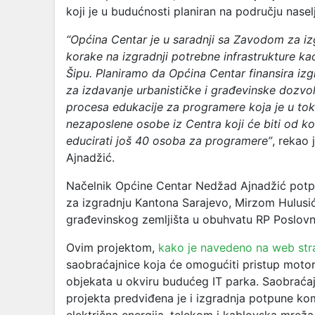
koji je u budućnosti planiran na području naselj
“Općina Centar je u saradnji sa Zavodom za i
korake na izgradnji potrebne infrastrukture 
Šipu. Planiramo da Općina Centar finansira iz
za izdavanje urbanističke i građevinske dozvol
procesa edukacije za programere koja je u t
nezaposlene osobe iz Centra koji će biti od ko
educirati još 40 osoba za programere”
, rekao
Ajnadžić.
Načelnik Općine Centar Nedžad Ajnadžić potpi
za izgradnju Kantona Sarajevo, Mirzom Hulusi
građevinskog zemljišta u obuhvatu RP Poslovn
Ovim projektom,
kako je navedeno na web str
saobraćajnice koja će omogućiti pristup motorn
objekata u okviru budućeg IT parka. Saobraćaj
projekta predviđena je i izgradnja potpune kom