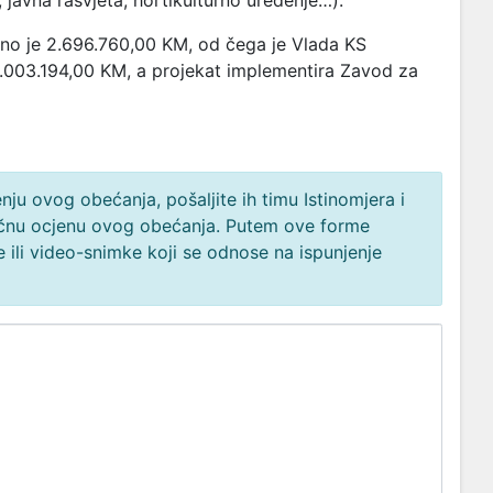
 javna rasvjeta, hortikulturno uređenje…).
eno je 2.696.760,00 KM, od čega je Vlada KS
1.003.194,00 KM, a projekat implementira Zavod za
ju ovog obećanja, pošaljite ih timu Istinomjera i
načnu ocjenu ovog obećanja. Putem ove forme
 ili video-snimke koji se odnose na ispunjenje