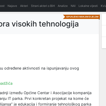
itost
Najave
Akteri
Strani akteri o BiH
Analize
NAI
Lokalne vijesti
Kvi
ISPUNJENO MANJIM DIJELOM
ra visokih tehnologija
u određene aktivnosti na ispunjavanju ovog
nadžića
adnji između Općine Centar i Asocijacije kompanija
ljanju IT parka. Prvi konkretan projekat na kome će
Alijansa” je edukacija i formiranje tehnološkog parka