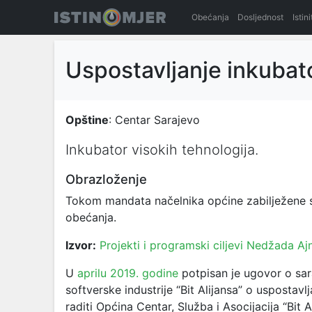
Obećanja
Dosljednost
Istin
Uspostavljanje inkubato
Opštine
: Centar Sarajevo
Inkubator visokih tehnologija.
Obrazloženje
Tokom mandata načelnika općine zabilježene s
obećanja.
Izvor:
Projekti i programski ciljevi Nedžada Aj
U
aprilu 2019. godine
potpisan je ugovor o sar
softverske industrije “Bit Alijansa” o uspostav
raditi Općina Centar, Služba i Asocijacija “Bit 