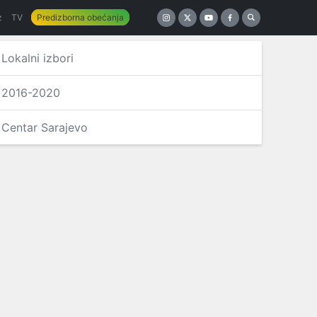
z
TV
Predizborna obećanja
Lokalni izbori
2016-2020
Centar Sarajevo