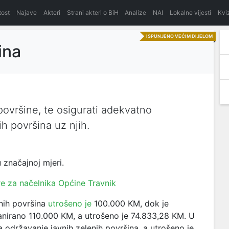
itost
Najave
Akteri
Strani akteri o BiH
Analize
NAI
Lokalne vijesti
Kvi
ISPUNJENO VEĆIM DIJELOM
ina
ovršine, te osigurati adekvatno
h površina uz njih.
 značajnoj mjeri.
re za načelnika Općine Travnik
nih površina
utrošeno je
100.000 KM, dok je
nirano 110.000 KM, a utrošeno je 74.833,28 KM. U
 održavanje javnih zelenih površina, a utrošeno je