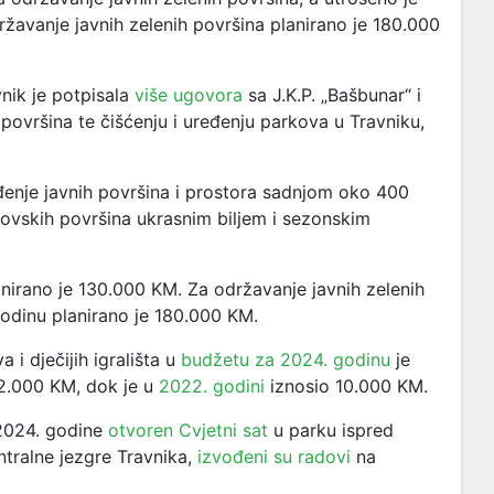
žavanje javnih zelenih površina planirano je 180.000
nik je potpisala
više ugovora
sa J.K.P. „Bašbunar“ i
h površina te čišćenju i uređenju parkova u Travniku,
đenje javnih površina i prostora sadnjom oko 400
kovskih površina ukrasnim biljem i sezonskim
nirano je 130.000 KM.
Za održavanje javnih zelenih
godinu planirano je 180.000 KM.
 i dječijih igrališta u
budžetu za 2024. godinu
je
22.000 KM, dok je u
2022. godini
iznosio 10.000 KM.
.2024. godine
otvoren Cvjetni sat
u parku ispred
ntralne jezgre Travnika,
izvođeni su radovi
na