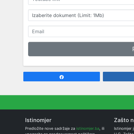
Izaberite dokument (Limit: 1Mb)
Share
Istinomjer
Zašto 
Predložite nove sadržaje za
istinomjer.ba
, ili
Istinomjer j