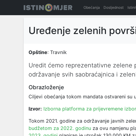
Obećanja
Dosljednost
Istin
Uređenje zelenih površ
Opštine
: Travnik
Uredit ćemo reprezentativne zelene p
održavanje svih saobraćajnica i zeleni
Obrazloženje
Ciljevi obećanja tokom mandata ostvareni su u
Izvor:
Izborna platforma za prijevremene izbo
Tokom 2021. godine za održavanje javnih zele
budžetom za 2022. godinu
za ovu namjenu pla
2023. godini
planiran je utrošak 130.000 KM za