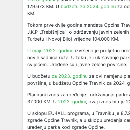
129.673 KM. U
budžetu za 2024. godinu
za odr
KM.
Tokom prve dvije godine mandata Općina Trav
J.K.P. „Trebišnjica“ o održavanju javnih zeleni
Turbetu i Novoj Biloj vrijedne 104.000 KM.
U maju 2022. godine
izvršeno je proljetno ure
novih sadnica ruža. U toku je i ukršavanje par
cvijećem. Uređene su i javne zelene površine.
U budžetu
za 2023. godinu
za ovi namjenu pla
površina, u budžetu Općine Travnik za 2024. 
Planirani iznos za uređenje i održavanje parkova
37.000 KM. U
2023. godini
, ovaj iznos bio je 
U sklopu EU4ALL programa, u Travniku je 8.7
zgrade Općine Travnik, a u sklopu uređenja ce
uređenju parka kod zgrade Općine.