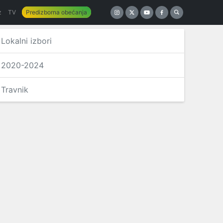
z
TV
Predizborna obećanja
Lokalni izbori
2020-2024
Travnik