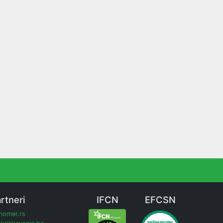
rtneri
IFCN
EFCSN
inomer.rs