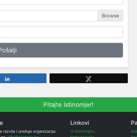
Share
Tweet
Pitajte Istinomjer!
ne
Linkovi
Pa
e razvila i uređuje organizacija:
O Istinomjeru
Ist