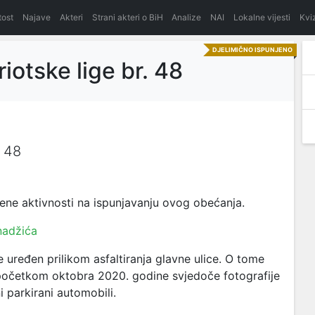
itost
Najave
Akteri
Strani akteri o BiH
Analize
NAI
Lokalne vijesti
Kvi
DJELIMIČNO ISPUNJENO
riotske lige br. 48
. 48
ene aktivnosti na ispunjavanju ovog obećanja.
nadžića
 je uređen prilikom asfaltiranja glavne ulice. O tome
i početkom oktobra 2020. godine svjedoče fotografije
i parkirani automobili.