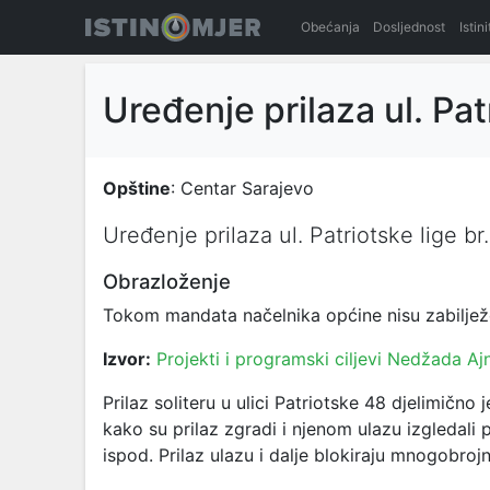
Obećanja
Dosljednost
Istin
Uređenje prilaza ul. Pat
Opštine
: Centar Sarajevo
Uređenje prilaza ul. Patriotske lige br
Obrazloženje
Tokom mandata načelnika općine nisu zabiljež
Izvor:
Projekti i programski ciljevi Nedžada Aj
Prilaz soliteru u ulici Patriotske 48 djelimično
kako su prilaz zgradi i njenom ulazu izgledal
ispod. Prilaz ulazu i dalje blokiraju mnogobrojn